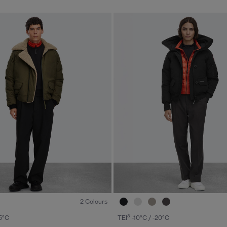
1
/6
2 Colours
3
15°C
TEI
-10°C / -20°C