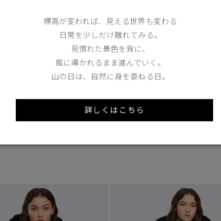
標高が変われば、見える世界も変わる
日常を少しだけ離れてみる。
見慣れた景色を背に、
風に導かれるまま進んでいく。
1
/7
山の日は、自然に身を委ねる日。
2 Colours
詳しくはこちら
3
 -20°C
TEI
-10°C / -20°C
リワック ボンバー
ウィンダム パーカ
tax in）
¥242,000（tax in）