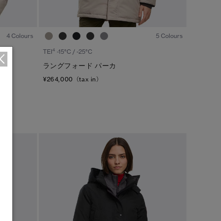
1
/6
1
/6
4 Colours
5 Colours
4
TEI
-15°C / -25°C
ラングフォード パーカ
¥264,000（tax in）