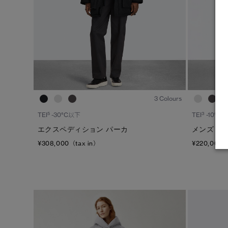
1
/7
3 Colours
5
3
TEI
-30°C以下
TEI
-10°C /
エクスペディション パーカ
メンズ チ
¥308,000（tax in）
¥220,000（