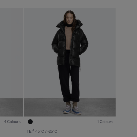
キャンセル
選択
1
/7
1
/6
1 Colours
4 Colours
4
TEI
-15°C / -25°C