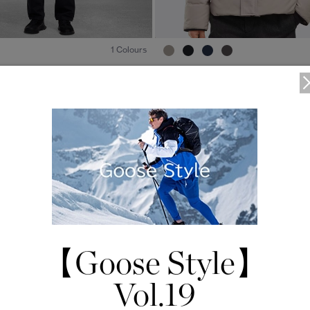
1
/7
1 Colours
3
 ボンバー ブラックレーベル
TEI
-10°C / -20°C
マクミラン パーカ
tax in）
¥220,000（tax in）
【Goose Style】
Vol.19