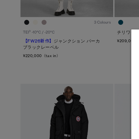
1
/8
3 Colours
3
チリワック
TEI
-10°C / -20°C
【FW26新作】
ジャンクション パーカ
¥209,000（
ブラックレーベル
¥220,000（tax in）