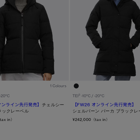
ディスク
TEI
サイズ
ブラック ディスク
TEI１：5℃/-5℃
XS
クラシック ディスク
TEI2：０℃/-１5℃
S
ホワイト ディスク
TEI3：-10℃/-20℃
M
ト―ナル ディスク
TEI4：-15℃/-25℃
L
PBI ディスク
TEI5：-30℃以下
XL
1
/6
ディスクなし
1 Colours
3
 -20°C
TEI
-10°C / -20°C
 オンライン先行発売】
チェルシー
【FW26 オンライン先行発売】
ラックレーベル
シェルバーン パーカ ブラックレ
tax in）
¥242,000（tax in）