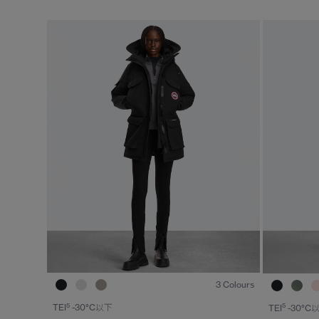
1
/7
3 Colours
5
5
TEI
-30°C以下
TEI
-30°C