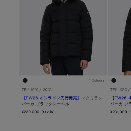
ジェンダー
カテゴリ
メンズ
ダウンジャケット
ウィメンズ
ライトウェイトダウンジャケット
キッズ
ベスト
ウィンドジャケット
レインジャケット
1
/6
トップス
1 Colours
ボトムス
3
3
TEI
-10°C / -20°C
TEI
-10°C /
【FW26 オンライン先行発売】
マクミラン
【FW26
フリース
パーカ ブラックレーベル
パーカ ブ
フットウェア
¥220,000（tax in）
¥231,000（
アクセサリー