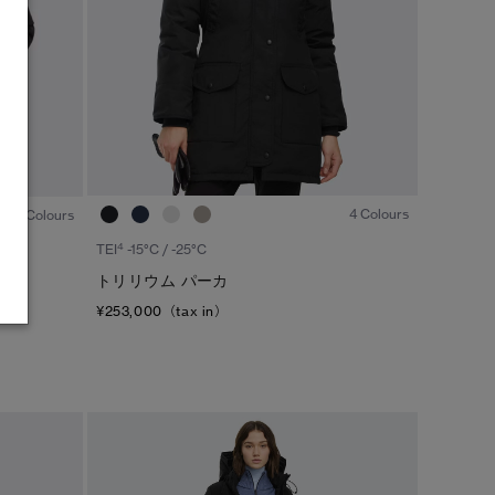
1
/7
1
/6
4 Colours
4 Colours
4
TEI
-15°C / -25°C
トリリウム パーカ
¥253,000（tax in）