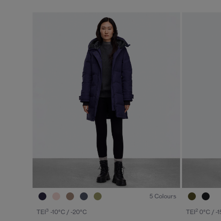
1
/7
5 Colours
3
2
TEI
-10°C / -20°C
TEI
0°C / -