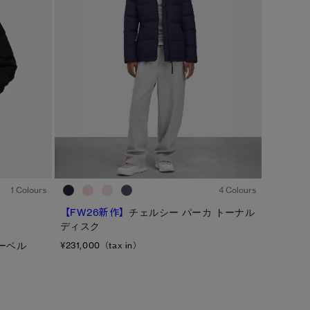
カラー
ブラック
ベージュ/ブラウン系
S/M
ブルー系
ホワイト系
L/XL
グリーン系
イエロー系
ONESIZE
グレー系
プリント/その他
レッド系
ピンク系
1
/7
1
/6
4 Colours
1 Colours
/
1
2
【FW26新作】
チェルシー パーカ トーナル
ディスク
ーベル
¥231,000（tax in）