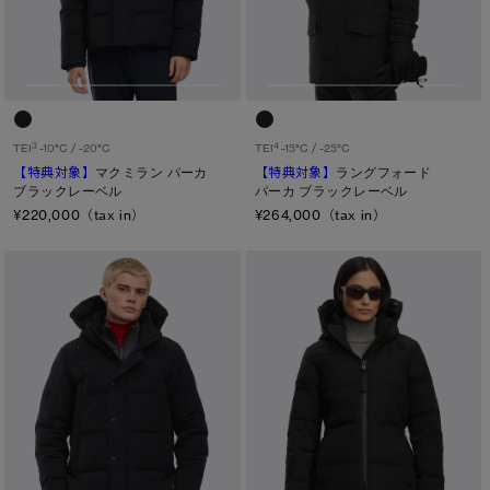
メンズ
サマー 26 コレクションLOOK
サマー 26 コレクションLOOK
ウィメンズ
詳しく見る
日本限定モデル
日本限定モデル
キッズ
スノーグース
スノーグース
カテゴリ
下取り申請
3
4
TEI
-10°C / -20°C
TEI
-15°C / -25°C
メイドインジャパンTシャツ
メイドインジャパンTシャツ
【特典対象】
マクミラン パーカ
【特典対象】
ラングフォード
ディスク
ブラックレーベル
パーカ ブラックレーベル
¥220,000（tax in）
¥264,000（tax in）
アウターウェア
アウターウェア
ブラック ディスク
アパレル
アパレル
クラシック ディスク
ホワイト ディスク
アクセサリー
アクセサリー
ト―ナル ディスク
フットウェア
フットウェア
PBI ディスク
コレクション
コレクション
ディスクなし
TEI