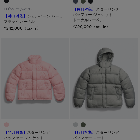
カラー
【特典対象】
スターリング
3
TEI
-10°C / -20°C
パッファー ジャケット
【特典対象】
シェルバーン パーカ
ブラック
ベージュ/ブラウン系
パープル系
トーナルレーベル
ブラックレーベル
¥220,000（tax in）
ブルー系
ホワイト系
オレンジ系
¥242,000（tax in）
グリーン系
イエロー系
グレー系
プリント/その他
レッド系
ピンク系
長さ
ウエスト
ヒップ
太もも
ひざ
ふくらはぎ
【特典対象】
スターリング
【特典対象】
スターリング
パッファー ジャケット
パッファー コート