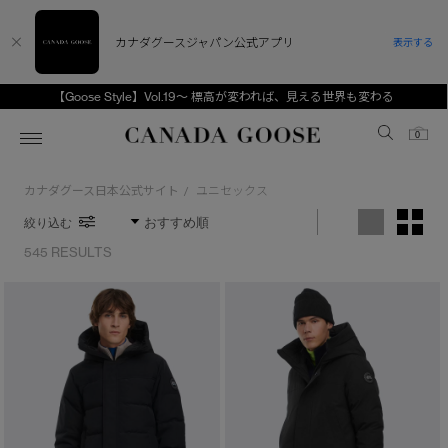
カナダグースジャパン公式アプリ
表示する
【Goose Style】Vol.19～ 標高が変われば、見える世界も変わる
Canada Goose
0
カナダグース日本公式サイト
ユニセックス
/
ホーム
ホーム
ホーム
ホーム
ホーム
絞り込む
スノーグース
ウィメンズ TOP
メンズ TOP
キッズ TOP
545 RESULTS
ディスカバー
新着アイテム
新着アイテム
ベビー（0‐24ヵ月)
アンバサダー
ベストセラー
ベストセラー
キッズ（2‐7歳)
CANADA GOOSE Generationsは、アウター
スプリングコレクション
FW26コレクション
FW26コレクション
ユース（6＋歳)
※カテゴリを表示するにはジェンダーにチェックをお入れください
ウェアの下取り・再販を通じて、長く愛される製
品の価値を受け継いでいきます。
ジェンダー
サマー 26 コレクション
サマー 26 コレクション
コレクション
アーカイブの希少なピースもご覧いただけます。