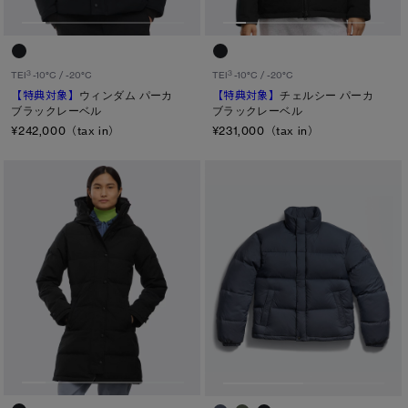
TEI１：5℃/-5℃
TEI2：０℃/-１5℃
3
3
TEI
-10°C / -20°C
TEI
-10°C / -20°C
TEI3：-10℃/-20℃
【特典対象】
ウィンダム パーカ
【特典対象】
チェルシー パーカ
ブラックレーベル
ブラックレーベル
TEI4：-15℃/-25℃
¥242,000（tax in）
¥231,000（tax in）
TEI5：-30℃以下
サイズ
XS
S/M
S
L/XL
M
ONESIZE
L
XL