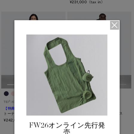
¥231,000（tax in）
4
3
TEI
-15°C / -25°C
TEI
-10°C / -20°C
【特典対象】
クロフトン
【特典対象】
シェルバーン パーカ
パッファー エンデュラリュクス
トーナル ディスク
ブラックレーベル
¥242,000（tax in）
FW26オンライン先行発
¥209,000（tax in）
売