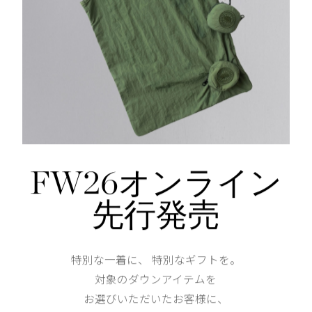
内側にパッチポケットが2つ
仕様が変更する場合がございます。
Shoulder width
58.5cm
Width
69cm
FW26オンライン
先行発売
Length
77.5cm
特別な一着に、 特別なギフトを。
XS
S
対象のダウンアイテムを
お選びいただいたお客様に、