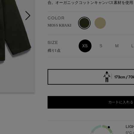
合。オーガニックコットンキャンバス素材を使用
COLOR
MOSS KHAKI
SIZE
XS
S
M
L
残り1点
173cm / 70
カートに入れる
LIG
5°C 