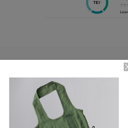
アク
Lear
FUNCTION
DETAIL
台襟付きの構造的なコーデュロイ襟
ボタンが見える仕様の前立て
肘部分に補強パッチを採用
胸元にパッチポケットが2つ、下部にパッチポケットが2