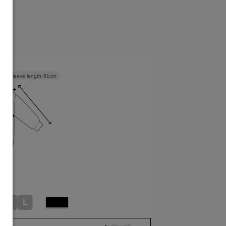
Sleeve length
61cm
M
L