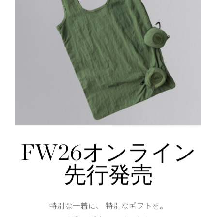
背面ストームフラップ下のベンチレーションが通気性を
調整可能な袖口
耐水仕様ジッパー付きの胸ポケット1つ、ハンドポケット
内側に耐水仕様ジッパー付きチェストポケット1つ
仕様が変更する場合がございます。
Width
80cm
FW26オンライン
先行発売
特別な一着に、 特別なギフトを。
Length
115cm