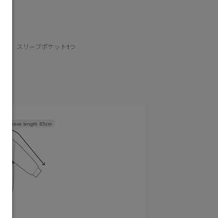
向上
2つ、スリーブポケット1つ
Sleeve length
85cm