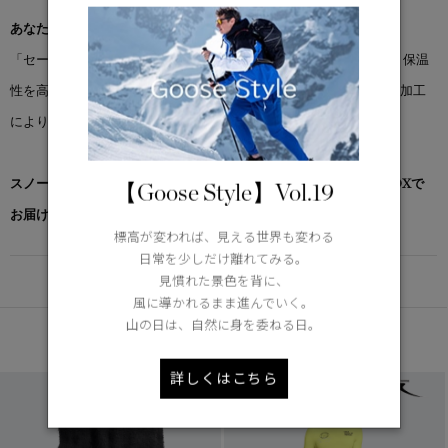
あなたと同じくらいタフに働くアウターウェア
「セーブル ジャケット」はワークウェアに着想を得たデザインで、保温
性を高めるキルティング裏地を施しています。ストーンウォッシュ加工
により、ひとつひとつに独自の風合いが生まれます。
スノーグース by カナダグース コレクション対象商品は、専用のBOXで
【Goose Style】Vol.19
お届けいたします。
標高が変われば、見える世界も変わる
日常を少しだけ離れてみる。
DETAIL
見慣れた景色を背に、
風に導かれるまま進んでいく。
山の日は、自然に身を委ねる日。
あなたへのおすすめ
詳しくはこちら