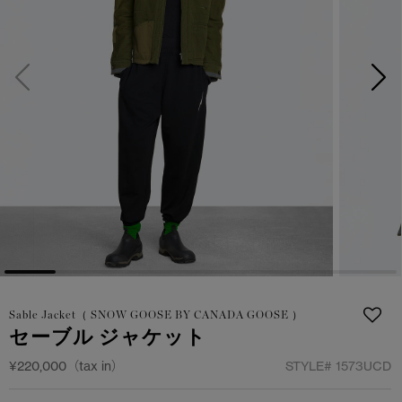
サマー 26 コレクションLOOK
サマー 26 コレクションLOOK
詳しく見る
日本限定モデル
日本限定モデル
スノーグース
スノーグース
下取り申請
メイドインジャパンTシャツ
メイドインジャパンTシャツ
アウターウェア
アウターウェア
アパレル
アパレル
アクセサリー
アクセサリー
フットウェア
フットウェア
Sable Jacket（ SNOW GOOSE BY CANADA GOOSE ）
セーブル ジャケット
コレクション
コレクション
¥220,000（tax in）
STYLE#
1573UCD