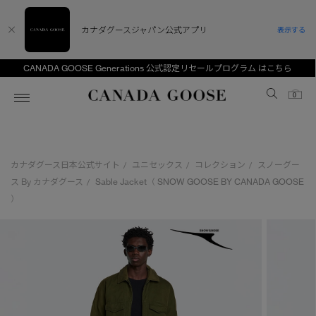
カナダグースジャパン公式アプリ
表示する
CANADA GOOSE Generations 公式認定リセールプログラム はこちら
Canada Goose
0
ホーム
ホーム
ホーム
ホーム
ホーム
カナダグース日本公式サイト
ユニセックス
コレクション
スノーグー
/
/
/
スノーグース
ウィメンズ TOP
メンズ TOP
キッズ TOP
ス By カナダグース
Sable Jacket（ SNOW GOOSE BY CANADA GOOSE
/
）
ディスカバー
新着アイテム
新着アイテム
ベビー（0‐24ヵ月)
アンバサダー
ベストセラー
ベストセラー
キッズ（2‐7歳)
CANADA GOOSE Generationsは、アウター
スプリングコレクション
FW26コレクション
FW26コレクション
ユース（6＋歳)
ウェアの下取り・再販を通じて、長く愛される製
品の価値を受け継いでいきます。
サマー 26 コレクション
サマー 26 コレクション
コレクション
アーカイブの希少なピースもご覧いただけます。