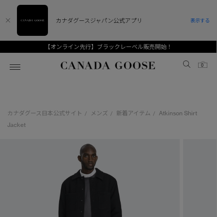
カナダグースジャパン公式アプリ
表示する
【オンライン先行】ブラックレーベル販売開始！
Canada Goose
0
ホーム
ホーム
ホーム
ホーム
ホーム
カナダグース日本公式サイト
メンズ
新着アイテム
Atkinson Shirt
/
/
/
スノーグース
ウィメンズ TOP
メンズ TOP
キッズ TOP
Jacket
ディスカバー
新着アイテム
新着アイテム
ベビー（0‐24ヵ月)
アンバサダー
ベストセラー
ベストセラー
キッズ（2‐7歳)
CANADA GOOSE Generationsは、アウター
スプリングコレクション
FW26コレクション
FW26コレクション
ユース（6＋歳)
ウェアの下取り・再販を通じて、長く愛される製
品の価値を受け継いでいきます。
サマー 26 コレクション
サマー 26 コレクション
コレクション
アーカイブの希少なピースもご覧いただけます。