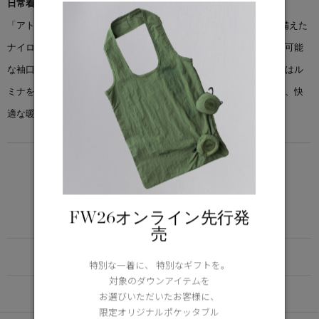
日常着としてのシャツジャケットを新たに提案。
「アトキンソン シャツ ジャケット」は、耐久性と柔らかさを兼ね備えた
ナイロンとウールの混紡素材を使用し、程よい保温性を実現。調節可能
な袖口とスナップボタン開閉で、重ね着しやすい仕様です。裏地にはル
ミナを採用し、軽量かつソフトなインサレーションが体に寄り添い、快
適な暖かさを提供します。
LIGHTWEIGHT
5°C / -5°C
アクティブな活動に適した軽さ
FW26オンライン先行発
Learn more about TEI
売
FUNCTION
特別な一着に、 特別なギフトを。
対象のダウンアイテムを
DETAIL
お選びいただいたお客様に、
限定オリジナルポケッタブル