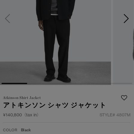
サマー 26 コレクションLOOK
サマー 26 コレクションLOOK
詳しく見る
日本限定モデル
日本限定モデル
スノーグース
スノーグース
下取り申請
メイドインジャパンTシャツ
メイドインジャパンTシャツ
アウターウェア
アウターウェア
アパレル
アパレル
アクセサリー
アクセサリー
Atkinson Shirt Jacket
フットウェア
フットウェア
アトキンソン シャツ ジャケット
コレクション
コレクション
¥140,800（tax in）
STYLE#
4807M
COLOR
Black