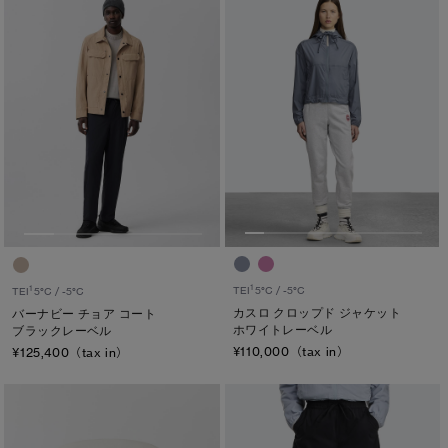
キャンセル
選択
1
TEI
5°C / -5°C
1
TEI
5°C / -5°C
カスロ クロップド ジャケット
バーナビー チョア コート
ホワイトレーベル
ブラックレーベル
¥110,000（tax in）
¥125,400（tax in）