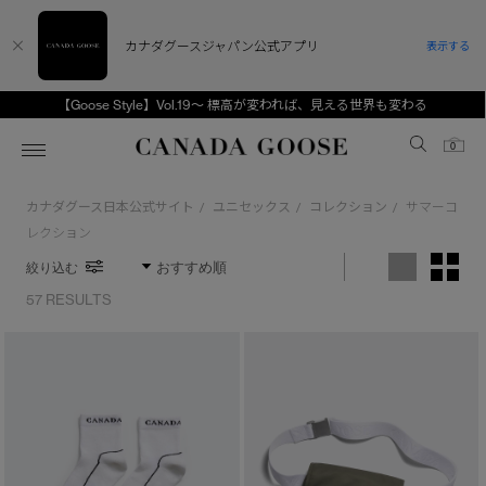
カナダグースジャパン公式アプリ
表示する
【Goose Style】Vol.19～ 標高が変われば、見える世界も変わる
Canada Goose
0
カナダグース日本公式サイト
ユニセックス
コレクション
サマーコ
/
/
/
ホーム
ホーム
ホーム
ホーム
ホーム
レクション
絞り込む
スノーグース
ウィメンズ TOP
メンズ TOP
キッズ TOP
57 RESULTS
ディスカバー
新着アイテム
新着アイテム
ベビー（0‐24ヵ月)
アンバサダー
ベストセラー
ベストセラー
キッズ（2‐7歳)
CANADA GOOSE Generationsは、アウター
スプリングコレクション
FW26コレクション
FW26コレクション
ユース（6＋歳)
ウェアの下取り・再販を通じて、長く愛される製
※カテゴリを表示するにはジェンダーにチェックをお入れください
品の価値を受け継いでいきます。
サマー 26 コレクション
サマー 26 コレクション
コレクション
アーカイブの希少なピースもご覧いただけます。
ジェンダー