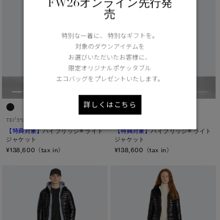
FW26オンライン先行発
売
特別な一着に、 特別なギフトを。
対象のダウンアイテムを
お選びいただいたお客様に、
限定オリジナルポケッタブル
エコバッグをプレゼントいたします。
詳しくはこちら
1
1
TEI
5°C / -5°C
TEI
5°C / -5°C
【特典対象】
ハイブリッジ® ライト
【特典対象】
ハイブリッジ® ライト
ジャケット
ジャケット
¥138,600（tax in）
¥138,600（tax in）