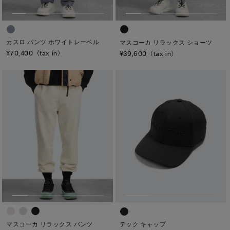
TEI
TEI１：5℃/-5℃
カスロ パンツ ホワイトレーベル
マスコーカ リラックス ショーツ
TEI2：０℃/-１5℃
¥70,400（tax in）
¥39,600（tax in）
TEI3：-10℃/-20℃
TEI4：-15℃/-25℃
TEI5：-30℃以下
サイズ
XS
S/M
S
L/XL
M
ONESIZE
L
XL
マスコーカ リラックス パンツ
テック キャップ