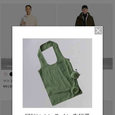
マスコーカ リラックス フーディー
1
TEI
5°C / -5°C
¥61,600（tax in）
ハリソン ジャケット
¥134,200（tax in）