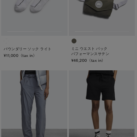
サマー 26 コレクションLOOK
サマー 26 コレクションLOOK
メンズ
詳しく見る
日本限定モデル
日本限定モデル
ウィメンズ
スノーグース
スノーグース
キッズ
下取り申請
カテゴリ
メイドインジャパンTシャツ
メイドインジャパンTシャツ
ミニ ウエスト パック
バウンダリー ソック ライト
パフォーマンスサテン
¥11,000（tax in）
ディスク
アウターウェア
アウターウェア
¥46,200（tax in）
ブラック ディスク
アパレル
アパレル
クラシック ディスク
アクセサリー
アクセサリー
ホワイト ディスク
フットウェア
フットウェア
ト―ナル ディスク
コレクション
コレクション
PBI ディスク
ディスクなし