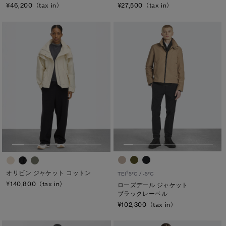
¥46,200（tax in）
¥27,500（tax in）
カラー
ブラック
ベージュ/ブラウン系
パープル系
ブルー系
ホワイト系
オレンジ系
グリーン系
イエロー系
グレー系
プリント/その他
レッド系
ピンク系
長さ
ウエスト
ヒップ
オリビン ジャケット コットン
1
TEI
5°C / -5°C
¥140,800（tax in）
ローズデール ジャケット
太もも
ブラックレーベル
¥102,300（tax in）
ひざ
ふくらはぎ