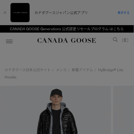
カナダグースジャパン公式アプリ
表示する
CANADA GOOSE Generations 公式認定リセールプログラム はこちら
Canada Goose
0
ホーム
ホーム
ホーム
ホーム
ホーム
カナダグース日本公式サイト
メンズ
新着アイテム
HyBridge® Lite
/
/
/
スノーグース
ウィメンズ TOP
メンズ TOP
キッズ TOP
Hoodie
ディスカバー
新着アイテム
新着アイテム
ベビー（0‐24ヵ月)
アンバサダー
ベストセラー
ベストセラー
キッズ（2‐7歳)
CANADA GOOSE Generationsは、アウター
スプリングコレクション
サマー 26 コレクション
サマー 26 コレクション
ユース（6＋歳)
ウェアの下取り・再販を通じて、長く愛される製
品の価値を受け継いでいきます。
サマー 26 コレクションLOOK
サマー 26 コレクションLOOK
コレクション
アーカイブの希少なピースもご覧いただけます。