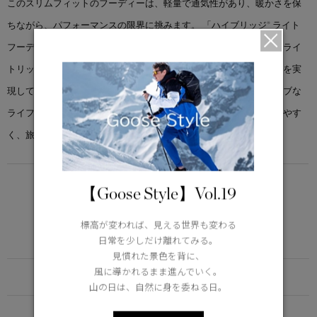
このスリムフィットのフーディーは、軽量で通気性があり、暖かさを保
ちながら、パフォーマンスの限界に挑みます。 「ハイブリッジ® ライト
フーディー」をカナダグースの多機能性素材、リサイクルフェザーライ
トリップストップでアップデート。優れた耐久性、軽量性、保温性を実
現しています。季節の変わり目に最適なこのアイテムは、アクティブな
ライフスタイルをサポートします。気温が下がったときに重ね着しやす
く、旅行の際はコンパクトに収納できます。
LIGHTWEIGHT
【Goose Style】Vol.19
5°C / -5°C
アクティブな活動に適した軽さ
標高が変われば、見える世界も変わる
Learn more about TEI
日常を少しだけ離れてみる。
見慣れた景色を背に、
風に導かれるまま進んでいく。
FUNCTION
山の日は、自然に身を委ねる日。
DETAIL