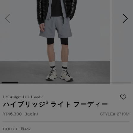
日本限定モデル
日本限定モデル
詳しく見る
スノーグース
スノーグース
メイドインジャパンTシャツ
メイドインジャパンTシャツ
下取り申請
アウターウェア
アウターウェア
アパレル
アパレル
アクセサリー
アクセサリー
フットウェア
フットウェア
HyBridge® Lite Hoodie
コレクション
コレクション
ハイブリッジ® ライト フーディー
¥146,300（tax in）
STYLE#
2719M
COLOR
Black