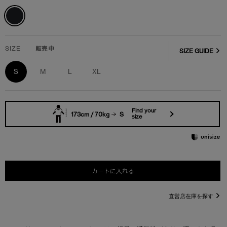
SIZE
販売中
SIZE GUIDE
S
M
L
XL
Find your
173cm / 70kg
S
size
カートに入れる
直営店在庫を探す