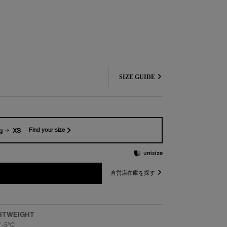
SIZE GUIDE
g
XS
Find your size
直営店在庫を探す
HTWEIGHT
/ -5°C