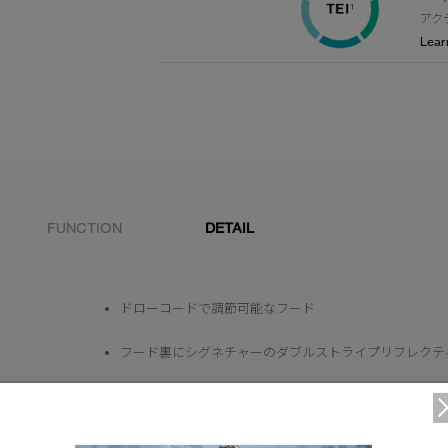
アク
Lear
FUNCTION
DETAIL
ドローコードで調節可能なフード
フード裏にシグネチャーのダブルストライプリフレクテ
背中上部にステッチスルーダイヤモンド。
内側のスタッフポケットに収納可能。