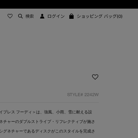
検索
ログイン
ショッピング バッグ(0)
STYLE#
2242W
イプレス フーディ＞は、強風、小雨、雪に耐える設
ネチャーのダブルストライプ・リフレクティブが施さ
シグネチャーであるディスクがこのスタイルを完成さ