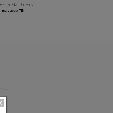
ティブな活動に適した軽さ
n more about TEI
ィブ。