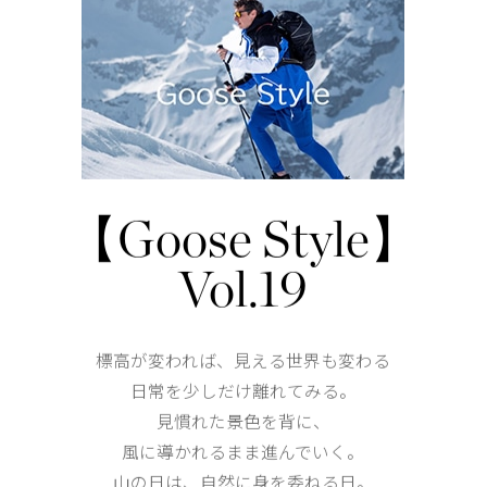
取り外し可能なバックパックストラップ。
動きやすい2ウェイジッパー
ジッパー付きフロントハンドポケット
パワーストレッチの袖口
【Goose Style】
仕様が変更する場合がございます。
Vol.19
Shoulder width
38cm
Width
47cm
標高が変われば、見える世界も変わる
日常を少しだけ離れてみる。
見慣れた景色を背に、
風に導かれるまま進んでいく。
山の日は、自然に身を委ねる日。