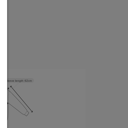
Sleeve length
62cm