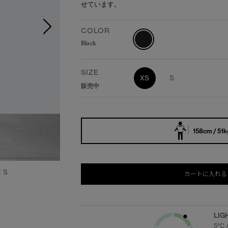
せています。
COLOR
Black
SIZE
XS
S
販売中
158cm / 51k
：S
カートに入れる
LIG
5°C 