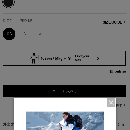
SIZE
残り1点
SIZE GUIDE
XS
S
M
Find your
158cm / 51kg
S
size
カートに入れる
直営店在庫を探す
外出先でも優れた防風性を発揮する完全パッカブル仕様の＜カスロ ショ