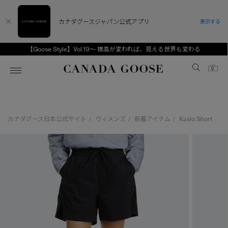
カナダグースジャパン公式アプリ
表示する
【Goose Style】Vol.19～ 標高が変われば、見える世界も変わる
Canada Goose
0
ホーム
ホーム
ホーム
ホーム
ホーム
カナダグース日本公式サイト
ウィメンズ
新着アイテム
Kaslo Short
/
/
/
スノーグース
ウィメンズ TOP
メンズ TOP
キッズ TOP
ディスカバー
新着アイテム
新着アイテム
ベビー（0‐24ヵ月)
アンバサダー
ベストセラー
ベストセラー
キッズ（2‐7歳)
CANADA GOOSE Generationsは、アウター
スプリングコレクション
サマー 26 コレクション
サマー 26 コレクション
ユース（6＋歳)
ウェアの下取り・再販を通じて、長く愛される製
品の価値を受け継いでいきます。
サマー 26 コレクションLOOK
サマー 26 コレクションLOOK
コレクション
アーカイブの希少なピースもご覧いただけます。