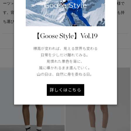
ーツ＞は、伸縮性のあるウエストを備え、裏地はすべてメッシュ仕様で
す。背面のファスナー付きのポケットに収納できるため、どこへでも持
ち運びが可能です。
【Goose Style】Vol.19
DETAIL
標高が変われば、見える世界も変わる
日常を少しだけ離れてみる。
あなたへのおすすめ
見慣れた景色を背に、
風に導かれるまま進んでいく。
山の日は、自然に身を委ねる日。
詳しくはこちら