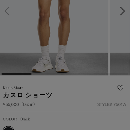
日本限定モデル
日本限定モデル
詳しく見る
スノーグース
スノーグース
メイドインジャパンTシャツ
メイドインジャパンTシャツ
下取り申請
アウターウェア
アウターウェア
アパレル
アパレル
アクセサリー
アクセサリー
フットウェア
フットウェア
Kaslo Short
カスロ ショーツ
コレクション
コレクション
¥55,000（tax in）
STYLE#
7501W
COLOR
Black