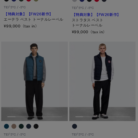
カラー
1
TEI
5°C / -5°C
1
TEI
5°C / -5°C
【特典対象】
【FW26新作】
【特典対象】
【FW26新作】
ブラック
ベージュ/ブラウン系
パープル系
エーテラ ベスト トーナルレーベル
ストラタス ベスト
トーナルレーベル
¥99,000（tax in）
ブルー系
ホワイト系
オレンジ系
¥99,000（tax in）
グリーン系
イエロー系
グレー系
プリント/その他
レッド系
ピンク系
長さ
ウエスト
ヒップ
太もも
ひざ
ふくらはぎ
1
1
TEI
5°C / -5°C
TEI
5°C / -5°C