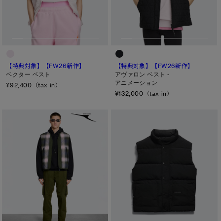
メンズ
サマー 26 コレクションLOOK
サマー 26 コレクションLOOK
ウィメンズ
詳しく見る
日本限定モデル
日本限定モデル
キッズ
スノーグース
スノーグース
カテゴリ
下取り申請
【特典対象】
【FW26新作】
【特典対象】
【FW26新作】
ベクター ベスト
アヴァロン ベスト -
メイドインジャパンTシャツ
メイドインジャパンTシャツ
ディスク
アニメーション
¥92,400（tax in）
¥132,000（tax in）
アウターウェア
アウターウェア
ブラック ディスク
アパレル
アパレル
クラシック ディスク
ホワイト ディスク
アクセサリー
アクセサリー
ト―ナル ディスク
フットウェア
フットウェア
PBI ディスク
コレクション
コレクション
ディスクなし
TEI