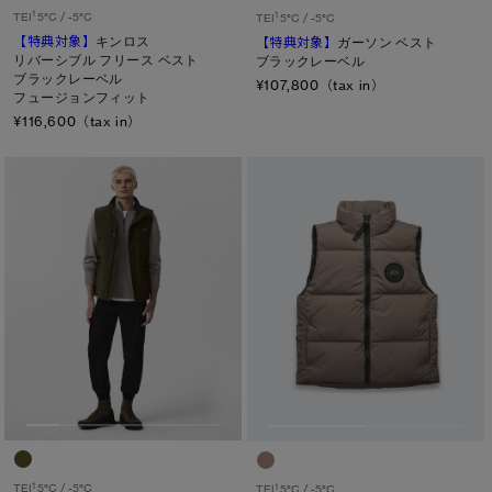
1
1
TEI
5°C / -5°C
TEI
5°C / -5°C
【特典対象】
キンロス
【特典対象】
ガーソン ベスト
リバーシブル フリース ベスト
ブラックレーベル
ブラックレーベル
¥107,800（tax in）
フュージョンフィット
¥116,600（tax in）
1
TEI
5°C / -5°C
1
TEI
5°C / -5°C