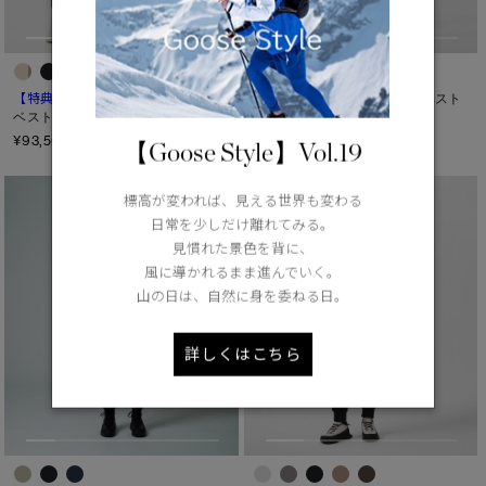
【特典対象】
キッズ バニエ ベスト
【特典対象】
ユース エローラ
ベスト
¥70,400（tax in）
¥93,500（tax in）
【Goose Style】Vol.19
標高が変われば、見える世界も変わる
日常を少しだけ離れてみる。
見慣れた景色を背に、
風に導かれるまま進んでいく。
山の日は、自然に身を委ねる日。
詳しくはこちら