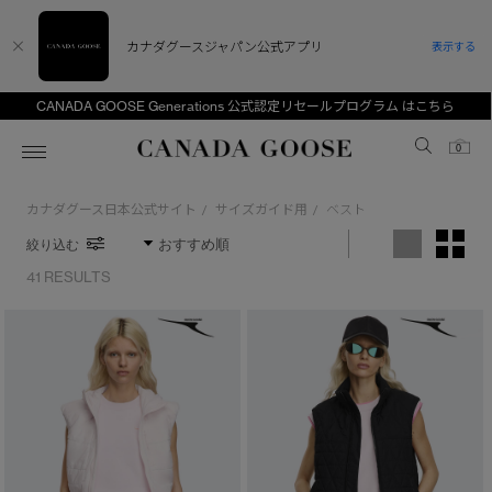
カナダグースジャパン公式アプリ
表示する
CANADA GOOSE Generations 公式認定リセールプログラム はこちら
Canada Goose
0
カナダグース日本公式サイト
サイズガイド用
ベスト
/
/
ホーム
ホーム
ホーム
ホーム
ホーム
絞り込む
スノーグース
ウィメンズ TOP
メンズ TOP
キッズ TOP
41 RESULTS
ディスカバー
新着アイテム
新着アイテム
ベビー（0‐24ヵ月)
アンバサダー
ベストセラー
ベストセラー
キッズ（2‐7歳)
CANADA GOOSE Generationsは、アウター
スプリングコレクション
FW26コレクション
FW26コレクション
ユース（6＋歳)
※カテゴリを表示するにはジェンダーにチェックをお入れください
ウェアの下取り・再販を通じて、長く愛される製
品の価値を受け継いでいきます。
ジェンダー
サマー 26 コレクション
サマー 26 コレクション
コレクション
アーカイブの希少なピースもご覧いただけます。