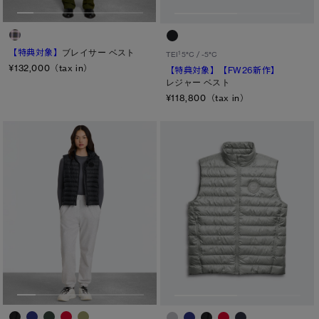
TEI１：5℃/-5℃
TEI2：０℃/-１5℃
【特典対象】
ブレイサー ベスト
1
TEI
5°C / -5°C
¥132,000（tax in）
【特典対象】
【FW26新作】
TEI3：-10℃/-20℃
レジャー ベスト
TEI4：-15℃/-25℃
¥118,800（tax in）
TEI5：-30℃以下
サイズ
XS
S/M
S
L/XL
M
ONESIZE
L
XL