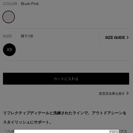
COLOR
Blush Pink
SIZE
残り1点
SIZE GUIDE
XS
カートに入れる
直営店在庫を探す
リフレクティブディテールと洗練されたラインで、アウトドアシーンを
スタイリッシュにサポート。
「ベクター ベスト」は、暗い環境でも視認性を高めるリフレクティブス