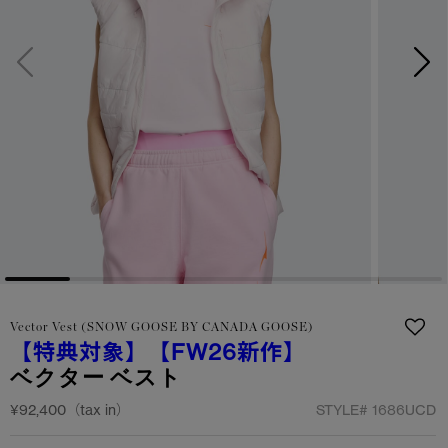
サマー 26 コレクションLOOK
サマー 26 コレクションLOOK
詳しく見る
日本限定モデル
日本限定モデル
スノーグース
スノーグース
下取り申請
メイドインジャパンTシャツ
メイドインジャパンTシャツ
アウターウェア
アウターウェア
アパレル
アパレル
アクセサリー
アクセサリー
Vector Vest (SNOW GOOSE BY CANADA GOOSE)
フットウェア
フットウェア
【特典対象】
【FW26新作】
ベクター ベスト
コレクション
コレクション
¥92,400（tax in）
STYLE#
1686UCD