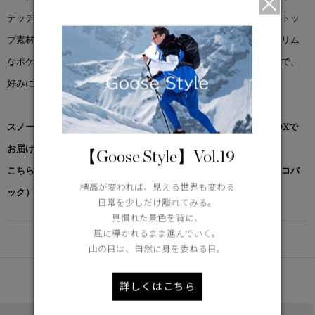
テッチを全体に施しています。軽量なシングルレイヤーのリップストッ
プ素材を使用し、インサレーション入りで快適な暖かさを提供。スリム
なポケットディテールで見た目もすっきり。フードと裾は調整可能で、
好みに合わせてフィット感をカスタマイズできます。
スノーグース by カナダグース コレクション対象商品は、専用のBOXで
お届けいたします。
【Goose Style】Vol.19
こちらの商品には先着でノベルティー（オリジナルポケッタブルエコバ
標高が変われば、見える世界も変わる
ック）をプレゼント。※なくなり次第終了となります。
日常を少しだけ離れてみる。
見慣れた景色を背に、
風に導かれるまま進んでいく。
DETAIL
山の日は、自然に身を委ねる日。
あなたへのおすすめ
詳しくはこちら