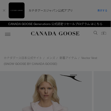
カナダグースジャパン公式アプリ
表示する
CANADA GOOSE Generations 公式認定リセールプログラム はこちら
Canada Goose
0
ホーム
ホーム
ホーム
ホーム
ホーム
カナダグース日本公式サイト
メンズ
新着アイテム
Vector Vest
/
/
/
スノーグース
ウィメンズ TOP
メンズ TOP
キッズ TOP
(SNOW GOOSE BY CANADA GOOSE)
ディスカバー
新着アイテム
新着アイテム
ベビー（0‐24ヵ月)
アンバサダー
ベストセラー
ベストセラー
キッズ（2‐7歳)
CANADA GOOSE Generationsは、アウター
スプリングコレクション
FW26コレクション
FW26コレクション
ユース（6＋歳)
ウェアの下取り・再販を通じて、長く愛される製
品の価値を受け継いでいきます。
サマー 26 コレクション
サマー 26 コレクション
コレクション
アーカイブの希少なピースもご覧いただけます。