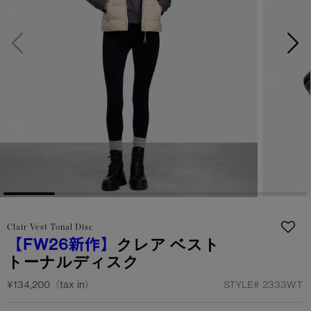
サマー 26 コレクションLOOK
サマー 26 コレクションLOOK
詳しく見る
日本限定モデル
日本限定モデル
スノーグース
スノーグース
下取り申請
メイドインジャパンTシャツ
メイドインジャパンTシャツ
アウターウェア
アウターウェア
アパレル
アパレル
アクセサリー
アクセサリー
Clair Vest Tonal Disc
フットウェア
フットウェア
【FW26新作】
クレア ベスト
トーナルディスク
コレクション
コレクション
¥134,200（tax in）
STYLE#
2333WT