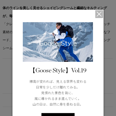
体のラインを美しく見せるシェイピングシームと繊細なキルティング
が、毎日着られる軽やかなシルエットを演出。
「クレア ベスト」は、マットな質感で伸縮性に優れた2WAYストレッチ
素材のアイラを使用。動きやすさを追求した設計で、取り外し可能なフ
ード、フィット＆フレアシルエット、バストおよび背面のシェイピング
シームが特徴です。
LIGHTWEIGHT
【Goose Style】Vol.19
5°C / -5°C
アクティブな活動に適した軽さ
標高が変われば、見える世界も変わる
Learn more about TEI
日常を少しだけ離れてみる。
見慣れた景色を背に、
風に導かれるまま進んでいく。
FUNCTION
山の日は、自然に身を委ねる日。
DETAIL