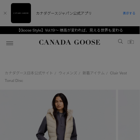
カナダグースジャパン公式アプリ
表示する
【Goose Style】Vol.19～ 標高が変われば、見える世界も変わる
Canada Goose
0
ホーム
ホーム
ホーム
ホーム
ホーム
カナダグース日本公式サイト
ウィメンズ
新着アイテム
Clair Vest
/
/
/
スノーグース
ウィメンズ TOP
メンズ TOP
キッズ TOP
Tonal Disc
ディスカバー
新着アイテム
新着アイテム
ベビー（0‐24ヵ月)
アンバサダー
ベストセラー
ベストセラー
キッズ（2‐7歳)
CANADA GOOSE Generationsは、アウター
スプリングコレクション
FW26コレクション
FW26コレクション
ユース（6＋歳)
ウェアの下取り・再販を通じて、長く愛される製
品の価値を受け継いでいきます。
サマー 26 コレクション
サマー 26 コレクション
コレクション
アーカイブの希少なピースもご覧いただけます。