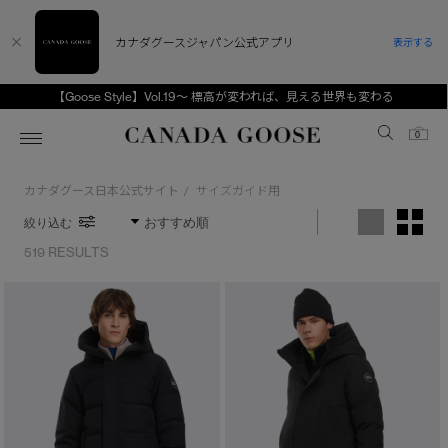
カナダグースジャパン公式アプリ
表示する
【Goose Style】Vol.19～ 標高が変われば、見える世界も変わる
Canada Goose
0
カナダグース日本公式サイト
サイズガイド用
/
ホーム
ホーム
ホーム
ホーム
ホーム
絞り込む
スノーグース
ウィメンズ TOP
メンズ TOP
キッズ TOP
519 RESULTS
ディスカバー
新着アイテム
新着アイテム
ベビー（0‐24ヵ月)
アンバサダー
ベストセラー
ベストセラー
キッズ（2‐7歳)
CANADA GOOSE Generationsは、アウター
スプリングコレクション
FW26コレクション
FW26コレクション
ユース（6＋歳)
※カテゴリを表示するにはジェンダーにチェックをお入れください
ウェアの下取り・再販を通じて、長く愛される製
品の価値を受け継いでいきます。
ジェンダー
サマー 26 コレクション
サマー 26 コレクション
コレクション
アーカイブの希少なピースもご覧いただけます。