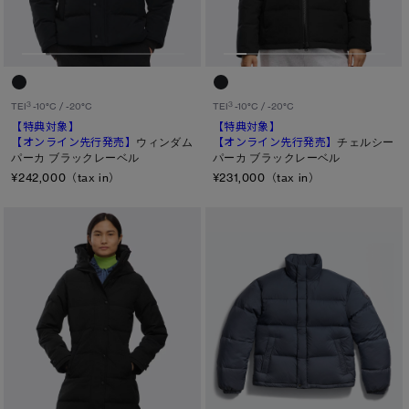
TEI１：5℃/-5℃
TEI2：０℃/-１5℃
TEI3：-10℃/-20℃
3
3
TEI
-10°C / -20°C
TEI
-10°C / -20°C
TEI4：-15℃/-25℃
【特典対象】
【特典対象】
【オンライン先行発売】
ウィンダム
【オンライン先行発売】
チェルシー
パーカ ブラックレーベル
パーカ ブラックレーベル
TEI5：-30℃以下
¥242,000（tax in）
¥231,000（tax in）
サイズ
XS
S/M
S
L/XL
M
ONESIZE
L
XL