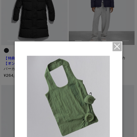
【特典対象】
チェルシー パーカ
【特典対象】
トーナル ディスク
【オンライン先行発売】
ルイーズ
パーカ
¥231,000（tax in）
¥264,000（tax in）