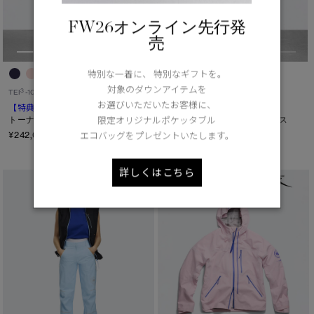
FW26オンライン先行発
売
特別な一着に、 特別なギフトを。
対象のダウンアイテムを
4
3
TEI
-15°C / -25°C
TEI
-10°C / -20°C
お選びいただいたお客様に、
【特典対象】
クロフトン
【特典対象】
シェルバーン パーカ
パッファー エンデュラリュクス
トーナル ディスク
限定オリジナルポケッタブル
ブラックレーベル
¥242,000（tax in）
エコバッグをプレゼントいたします。
¥209,000（tax in）
詳しくはこちら