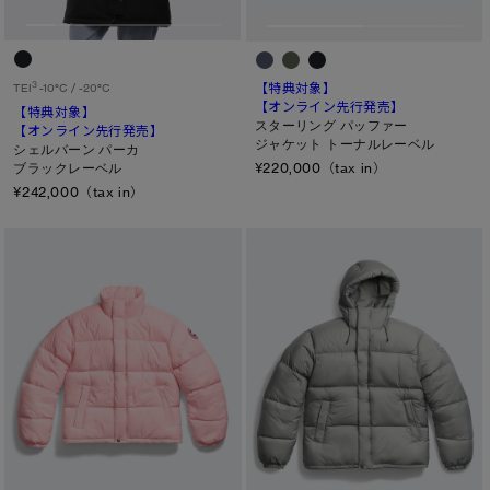
カラー
ブラック
ベージュ/ブラウン系
パープル系
【特典対象】
3
TEI
-10°C / -20°C
ブルー系
ホワイト系
オレンジ系
【オンライン先行発売】
【特典対象】
スターリング パッファー
【オンライン先行発売】
グリーン系
イエロー系
ジャケット トーナルレーベル
シェルバーン パーカ
¥220,000（tax in）
ブラックレーベル
グレー系
プリント/その他
¥242,000（tax in）
レッド系
ピンク系
長さ
ウエスト
ヒップ
太もも
ひざ
ふくらはぎ