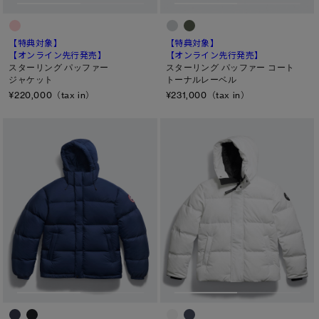
キャンセル
【特典対象】
【特典対象】
選択
【オンライン先行発売】
【オンライン先行発売】
スターリング パッファー
スターリング パッファー コート
ジャケット
トーナルレーベル
¥220,000（tax in）
¥231,000（tax in）