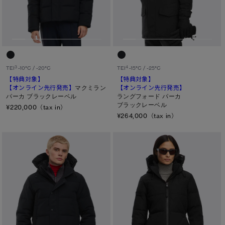
メンズ
サマー 26 コレクションLOOK
サマー 26 コレクションLOOK
ウィメンズ
詳しく見る
日本限定モデル
日本限定モデル
キッズ
スノーグース
スノーグース
カテゴリ
下取り申請
3
4
TEI
-10°C / -20°C
TEI
-15°C / -25°C
メイドインジャパンTシャツ
メイドインジャパンTシャツ
【特典対象】
【特典対象】
ディスク
【オンライン先行発売】
マクミラン
【オンライン先行発売】
パーカ ブラックレーベル
ラングフォード パーカ
アウターウェア
アウターウェア
ブラック ディスク
ブラックレーベル
¥220,000（tax in）
¥264,000（tax in）
アパレル
アパレル
クラシック ディスク
ホワイト ディスク
アクセサリー
アクセサリー
ト―ナル ディスク
フットウェア
フットウェア
PBI ディスク
コレクション
コレクション
ディスクなし
TEI