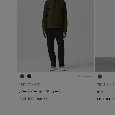
1
/8
2 Colours
1
1
TEI
5°C / -5°C
TEI
5°C / -5
バーナビー チョア コート
キラーニー
¥125,400（tax in）
¥110,000（