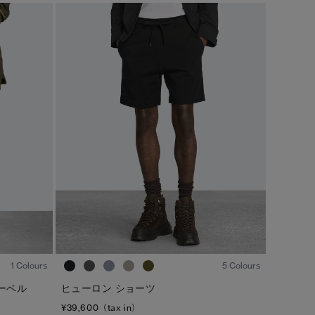
キャンセル
選択
1
/4
1
/4
1 Colours
5 Colours
ーベル
ヒューロン ショーツ
¥39,600（tax in）