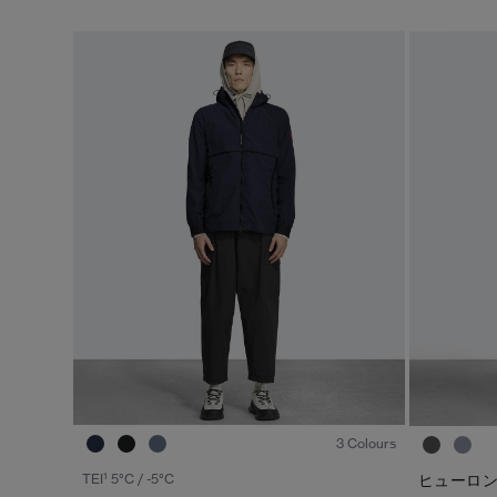
1
/8
3 Colours
1
TEI
5°C / -5°C
ヒューロン