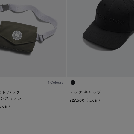
ディスク
TEI
サイズ
ブラック ディスク
TEI１：5℃/-5℃
XS
クラシック ディスク
TEI2：０℃/-１5℃
S
ホワイト ディスク
TEI3：-10℃/-20℃
M
ト―ナル ディスク
TEI4：-15℃/-25℃
L
PBI ディスク
TEI5：-30℃以下
XL
1
/2
ディスクなし
1 Colours
テック キャップ
スト パック
マンスサテン
¥27,500（tax in）
ax in）