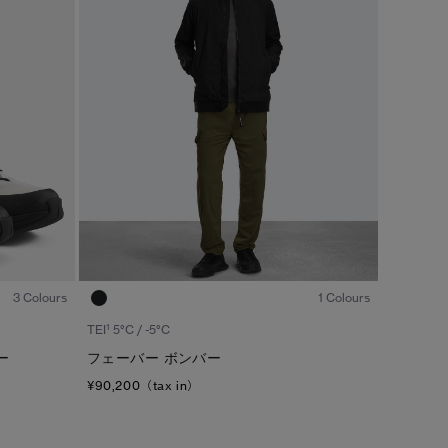
1
/6
1
/5
3 Colours
1 Colours
1
TEI
5°C / -5°C
ー
フェーバー ボンバー
¥90,200（tax in）