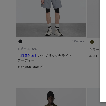
1
/8
1 Colours
1
TEI
5°C / -5°C
キラーニー
【特典対象】
ハイブリッジ® ライト
¥70,400（t
フーディー
¥146,300（tax in）