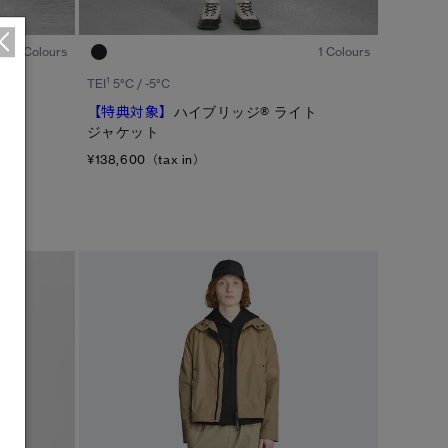
1
/8
1
/8
2 Colours
1 Colours
1
TEI
5°C / -5°C
【特典対象】
ハイブリッジ® ライト
ジャケット
¥138,600（tax in）