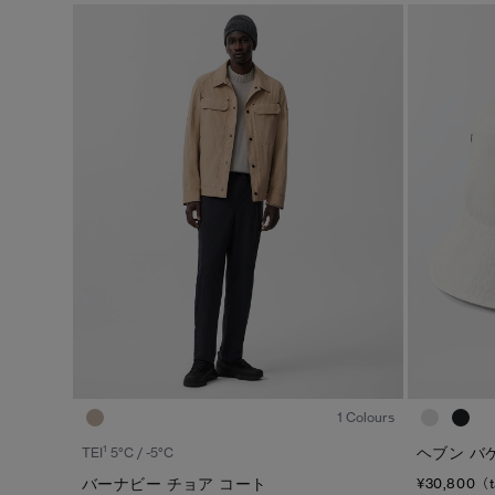
1
/5
1 Colours
1
ヘブン バ
TEI
5°C / -5°C
バーナビー チョア コート
¥30,800（t