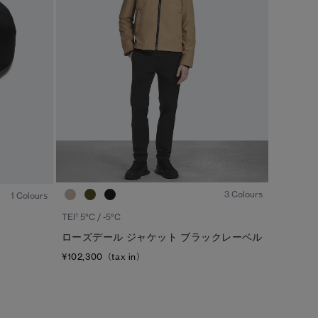
カラー
ブラック
ベージュ/ブラウン系
S/M
ブルー系
ホワイト系
L/XL
グリーン系
イエロー系
ONESIZE
グレー系
プリント/その他
レッド系
ピンク系
1
/8
1
/3
3 Colours
1 Colours
/
1
2
1
TEI
5°C / -5°C
ローズデール ジャケット ブラックレーベル
¥102,300（tax in）