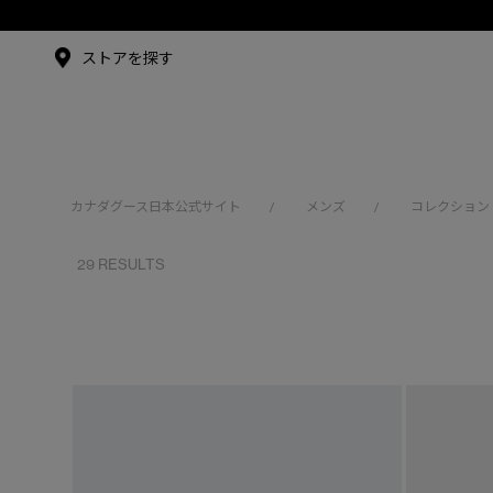
メイドインジャパンTシャツ
メイドインジャパンT
シャツ
アンバサダー
ストアを探す
シュー・グァンハン
カナダグース日本公式サイト
メンズ
コレクション
/
/
29 RESULTS
※カテゴリを表示するにはジェンダーにチェックをお入れくださ