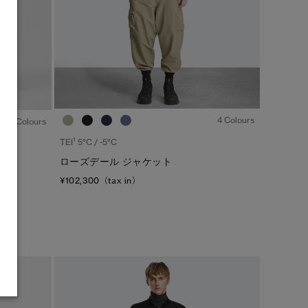
1
/8
1
/3
4 Colours
1 Colours
1
TEI
5°C / -5°C
ローズデール ジャケット
¥102,300（tax in）