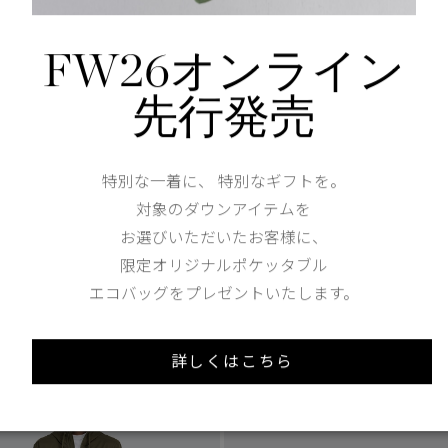
FW26オンライン
先行発売
1
/3
1 Colours
特別な一着に、 特別なギフトを。
 パンツ ブラックレーベル
キラーニー パンツ
対象のダウンアイテムを
お選びいただいたお客様に、
ax in）
¥70,400（tax in）
限定オリジナルポケッタブル
エコバッグをプレゼントいたします。
詳しくはこちら