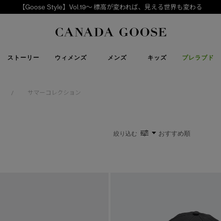
【Goose Style】Vol.19～ 標高が変われば、見える世界も変わる
下取り申請
Canada Goose
ストーリー
ウィメンズ
メンズ
キッズ
プレラブド
サマーコレクション
/
絞り込む
い