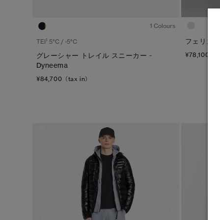
1
/6
1 Colours
1
フェリス 
TEI
5°C / -5°C
グレーシャー トレイル スニーカー -
¥78,100（t
Dyneema
¥84,700（tax in）