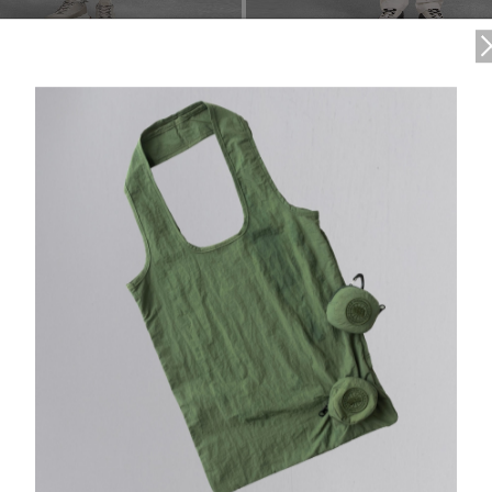
1
/7
1 Colours
1
フルジップ フーディー
TEI
5°C / -5°C
ハリソン ジャケット
ax in）
¥134,200（tax in）