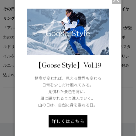
その日の気分やシーンに寄り添い、軽やかなアウターとしても、レイヤ
リングアイテムとしても活躍する一着。
「アルバーニ リバーシブル フリース ボンバー」は、柔らかな風合いが魅
力のカインドハイパイルフリースと、表情豊かなコットンナイロンボー
ルドリップストップを組み合わせたリバーシブル仕様。1着で異なるスタ
イルを楽しめる汎用性の高いデザインです。裾のドローコードによりシ
【Goose Style】Vol.19
ルエットと保温性を自在に調整でき、軽量な中綿が上質な暖かさと包み
込まれるような着心地をもたらします。
標高が変われば、見える世界も変わる
日常を少しだけ離れてみる。
見慣れた景色を背に、
DETAIL
風に導かれるまま進んでいく。
山の日は、自然に身を委ねる日。
あなたへのおすすめ
詳しくはこちら