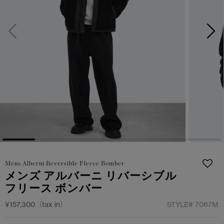
サマー 26 コレクションLOOK
サマー 26 コレクションLOOK
詳しく見る
日本限定モデル
日本限定モデル
スノーグース
スノーグース
下取り申請
メイドインジャパンTシャツ
メイドインジャパンTシャツ
アウターウェア
アウターウェア
アパレル
アパレル
アクセサリー
アクセサリー
Mens Alberni Reversible Fleece Bomber
フットウェア
フットウェア
メンズ アルバーニ リバーシブル
フリース ボンバー
コレクション
コレクション
¥157,300（tax in）
STYLE#
7067M