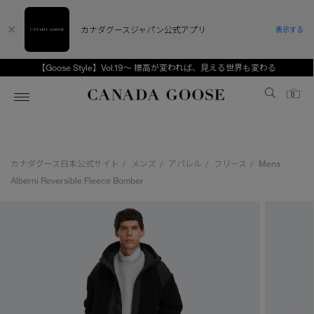
カナダグースジャパン公式アプリ
表示する
【Goose Style】Vol.19～ 標高が変われば、見える世界も変わる
Canada Goose
0
ホーム
ホーム
ホーム
ホーム
ホーム
カナダグース日本公式サイト
メンズ
アパレル
フリース
Mens
/
/
/
/
スノーグース
ウィメンズ TOP
メンズ TOP
キッズ TOP
Alberni Reversible Fleece Bomber
ディスカバー
新着アイテム
新着アイテム
ベビー（0‐24ヵ月)
アンバサダー
ベストセラー
ベストセラー
キッズ（2‐7歳)
CANADA GOOSE Generationsは、アウター
スプリングコレクション
FW26コレクション
FW26コレクション
ユース（6＋歳)
ウェアの下取り・再販を通じて、長く愛される製
品の価値を受け継いでいきます。
サマー 26 コレクション
サマー 26 コレクション
コレクション
アーカイブの希少なピースもご覧いただけます。