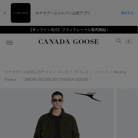
カナダグースジャパン公式アプリ
表示する
【オンライン先行】ブラックレーベル販売開始！
Canada Goose
0
ホーム
ホーム
ホーム
ホーム
ホーム
カナダグース日本公式サイト
メンズ
アパレル
フリース
Vertica
/
/
/
/
スノーグース
ウィメンズ TOP
メンズ TOP
キッズ TOP
Fleece （ SNOW GOOSE BY CANADA GOOSE ）
ディスカバー
新着アイテム
新着アイテム
ベビー（0‐24ヵ月)
アンバサダー
ベストセラー
ベストセラー
キッズ（2‐7歳)
CANADA GOOSE Generationsは、アウター
スプリングコレクション
FW26コレクション
FW26コレクション
ユース（6＋歳)
ウェアの下取り・再販を通じて、長く愛される製
品の価値を受け継いでいきます。
サマー 26 コレクション
サマー 26 コレクション
コレクション
アーカイブの希少なピースもご覧いただけます。