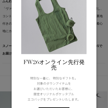
ふんわり滑らかなフリース素材で、快適に重ね着できるレイヤー
「ヴァーティカ フリース」は、ほどよい厚みのフリース素材を使用し、
コントラストカラーのポケットと袖パネルでアクセントをプラス。裏地
付きの二重構造の襟や、調節可能な裾・袖口で、自分にぴったりの着心
地にカスタマイズできます。
スノーグース by カナダグース コレクション対象商品は、専用のBOXで
お届けいたします。
FW26オンライン先行発
売
DETAIL
特別な一着に、 特別なギフトを。
あなたへのおすすめ
対象のダウンアイテムを
お選びいただいたお客様に、
限定オリジナルポケッタブル
エコバッグをプレゼントいたします。