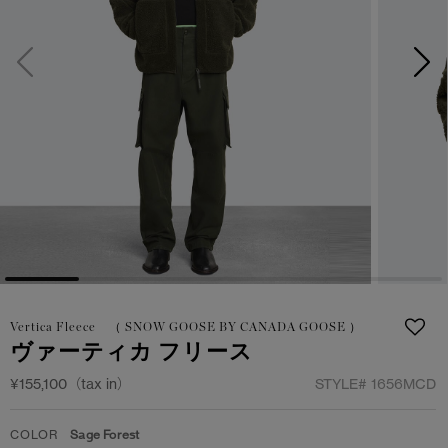
サマー 26 コレクションLOOK
サマー 26 コレクションLOOK
詳しく見る
日本限定モデル
日本限定モデル
スノーグース
スノーグース
下取り申請
メイドインジャパンTシャツ
メイドインジャパンTシャツ
アウターウェア
アウターウェア
アパレル
アパレル
アクセサリー
アクセサリー
Vertica Fleece （ SNOW GOOSE BY CANADA GOOSE ）
フットウェア
フットウェア
ヴァーティカ フリース
コレクション
コレクション
¥155,100（tax in）
STYLE#
1656MCD
COLOR
Sage Forest