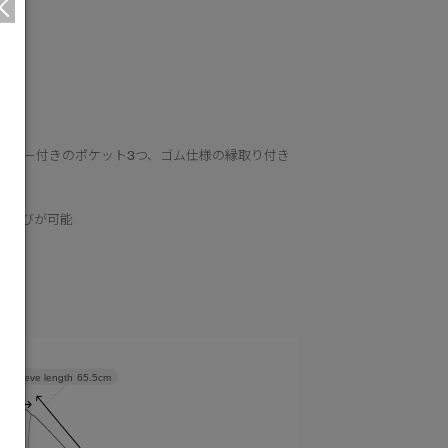
ッパー付きのポケット3つ、ゴム仕様の縁取り付き
ち運びが可能
Sleeve length
65.5cm