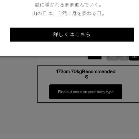
風に導かれるまま進んでいく。
山の日は、自然に身を委ねる日。
詳しくはこちら
Length
86cm
XS
S
M
173cm 70kgRecommended
S
Find out more on your body type