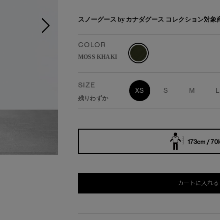
スノーグース by カナダグース コレクション対
COLOR
MOSS KHAKI
SIZE
XS
S
M
L
残りわずか
173cm / 70
カートに入れる