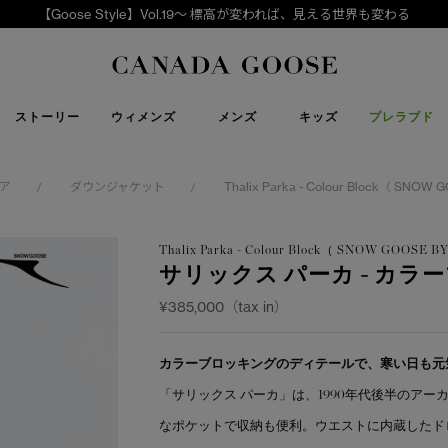
【Goose Style】Vol.19～ 標高が変われば、見える世界も変わる
下取り申請
Canada Goose
ストーリー
ウィメンズ
メンズ
キッズ
プレラブド
ア
ダウンジャケット
Thalix Parka - Colour Block（ SNO
/
/
Thalix Parka - Colour Block（ SNOW GOOSE
サリックス パーカ - カラ
¥385,000（tax in）
カラーブロッキングのディテールで、寒い日も元
「サリックス パーカ」は、1990年代後半のア
なポケットで収納も便利。ウエストに内蔵したド