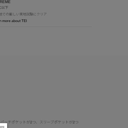
TREME
°C以下
地での厳しい実地試験にクリア
n more about TEI
パッチポケットが2つ、スリーブポケットが2つ