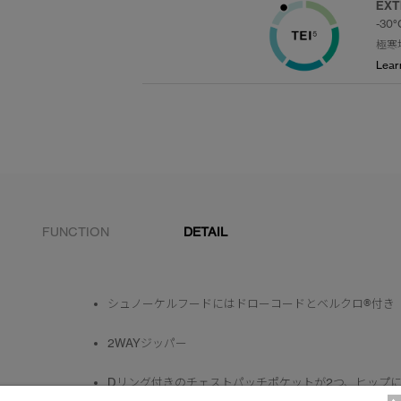
EX
-30
極寒
Lear
FUNCTION
DETAIL
シュノーケルフードにはドローコードとベルクロ®付き
2WAYジッパー
Dリング付きのチェストパッチポケットが2つ、ヒップに