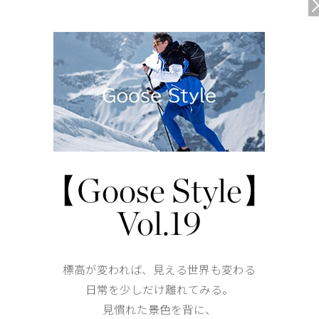
耐久性を高めるエルボーパッチ
リブニット仕様の袖口
ウエストにドローコードを内蔵
内側にはベルクロ®付きのドロップインポケット1つ、ジ
メッシュポケット1つを装備
内蔵したバックパックストラップでハンズフリーでの持
【Goose Style】
リフレクティブ仕様のブランドロゴディテール
Vol.19
仕様が変更する場合がございます。
標高が変われば、見える世界も変わる
Shoulder width
61cm
日常を少しだけ離れてみる。
Width
80cm
見慣れた景色を背に、