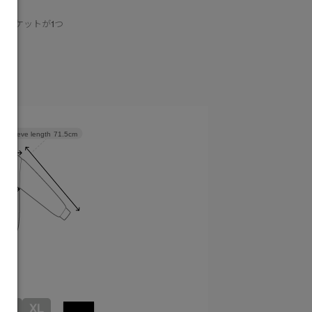
袖ポケットが1つ
1つ
Sleeve length
71.5cm
L
XL