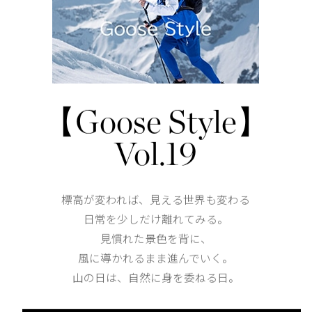
ジッパー付きハンドポケットが2つ、胸ポケットが1つ、
内側には耐水性の接着ジッパーを使用した胸ポケットが
仕様が変更する場合がございます。
【Goose Style】
Shoulder width
52cm
Vol.19
Width
59cm
標高が変われば、見える世界も変わる
日常を少しだけ離れてみる。
見慣れた景色を背に、
風に導かれるまま進んでいく。
Length
69cm
山の日は、自然に身を委ねる日。
S
M