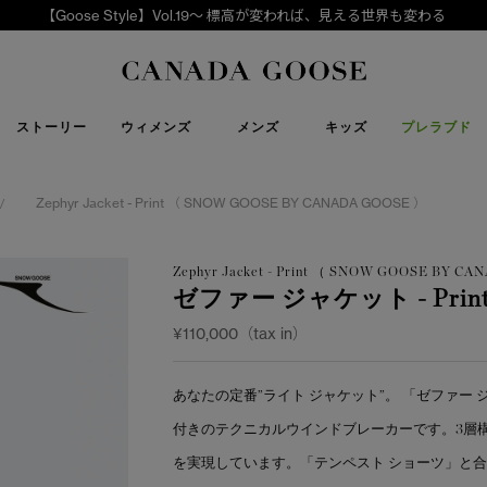
【Goose Style】Vol.19～ 標高が変われば、見える世界も変わる
下取り申請
Canada Goose
ストーリー
ウィメンズ
メンズ
キッズ
プレラブド
Zephyr Jacket - Print （ SNOW GOOSE BY CANADA GOOSE ）
/
Zephyr Jacket - Print （ SNOW GOOSE BY C
ゼファー ジャケット - Prin
¥110,000（tax in）
あなたの定番”ライト ジャケット”。 「ゼファ
付きのテクニカルウインドブレーカーです。3層
を実現しています。「テンペスト ショーツ」と