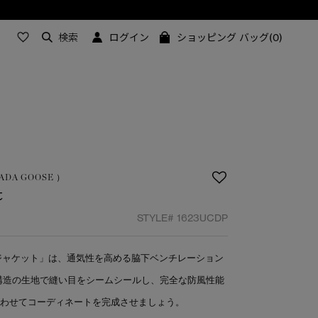
検索
ログイン
ショッピング バッグ(0)
ANADA GOOSE ）
t
STYLE#
1623UCDP
ー ジャケット」は、通気性を高める脇下ベンチレーション
構造の生地で縫い目をシームシールし、完全な防風性能
合わせてコーディネートを完成させましょう。