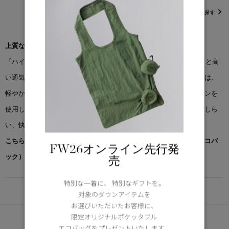
直営店在庫を探す
上質なメリノウールに、軽量ダウンの技術を融合。
「ハイブリッジ? ワイド キルト ジャケット」は、卓越した柔らかさと高
い通気性を備えたメリノウールを採用。ダウンを封入したパネルには、
軽やかな保温性とほのかな光沢感をもたらすパフォーマンスナイロンを
使用しています。襟元とウエストには、二重構造のリブニットをあしら
い、快適さと洗練を両立させました。
こちらの商品には先着でノベルティー（オリジナルポケッタブルエコバ
FW26オンライン先行発
ック）をプレゼント。※なくなり次第終了となります。
売
特別な一着に、 特別なギフトを。
DETAIL
対象のダウンアイテムを
お選びいただいたお客様に、
あなたへのおすすめ
限定オリジナルポケッタブル
エコバッグをプレゼントいたします。