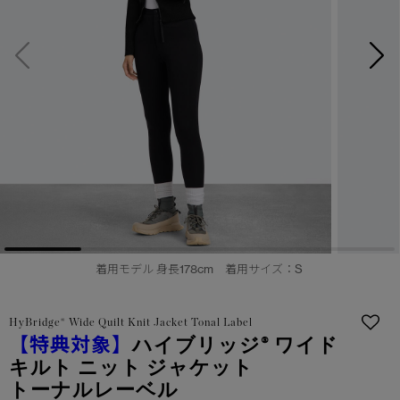
サマー 26 コレクションLOOK
サマー 26 コレクションLOOK
詳しく見る
日本限定モデル
日本限定モデル
スノーグース
スノーグース
下取り申請
メイドインジャパンTシャツ
メイドインジャパンTシャツ
アウターウェア
アウターウェア
アパレル
アパレル
アクセサリー
アクセサリー
着用モデル 身長178cm 着用サイズ：S
フットウェア
フットウェア
HyBridge® Wide Quilt Knit Jacket Tonal Label
コレクション
コレクション
【特典対象】
ハイブリッジ® ワイド
キルト ニット ジャケット
トーナルレーベル