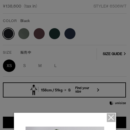
¥138,600（tax in）
STYLE#
6506WT
COLOR
Black
SIZE
販売中
SIZE GUIDE
XS
S
M
L
Find your
158cm / 51kg
S
size
カートに入れる