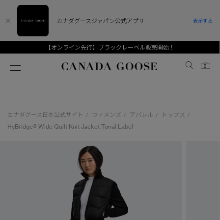
カナダグースジャパン公式アプリ
表示する
【オンライン先行】ブラックレーベル販売開始！
Canada Goose
0
ホーム
ホーム
ホーム
ホーム
ホーム
カナダグース日本公式サイト
ウィメンズ
アパレル
トップス
/
/
/
/
スノーグース
ウィメンズ TOP
メンズ TOP
キッズ TOP
HyBridge® Wide Quilt Knit Jacket Tonal Label
ディスカバー
新着アイテム
新着アイテム
ベビー（0‐24ヵ月)
アンバサダー
ベストセラー
ベストセラー
キッズ（2‐7歳)
CANADA GOOSE Generationsは、アウター
スプリングコレクション
FW26コレクション
FW26コレクション
ユース（6＋歳)
ウェアの下取り・再販を通じて、長く愛される製
品の価値を受け継いでいきます。
サマー 26 コレクション
サマー 26 コレクション
コレクション
アーカイブの希少なピースもご覧いただけます。