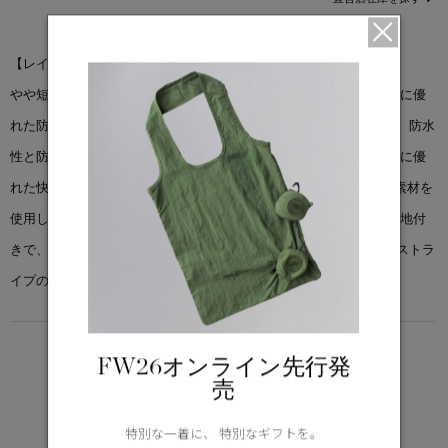
【レインコート】
やや短めの丈とシュノーケルフードが特徴のこのスタイルは、非常に優
れた防雨性能を保証します。 「トフィーノ レイン ジャケット」は、防水
性と防風性を備え、完璧なプロテクションを実現しました。透湿性に優
れた快適な着心地とパフォーマンスを実現する柔軟な3層構造の新素材を
使用し、際立ったシルエットを生み出しました。とても柔らかい裏地付
きで、進化したベルクロRを使用。カナダグースを象徴するダブルストラ
イプのリフレクターが、暗い場所での視認性を高めます。
LIGHTWEIGHT
FW26オンライン先行発
5°C / -5°C
売
アクティブな活動に適した軽さ
Learn more about TEI
特別な一着に、 特別なギフトを。