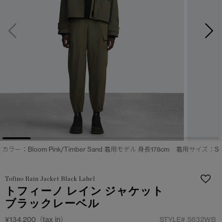
サマー 26 コレクションLOOK
サマー 26 コレクションLOOK
詳しく見る
日本限定モデル
日本限定モデル
スノーグース
スノーグース
下取り申請
メイドインジャパンTシャツ
メイドインジャパンTシャツ
アウターウェア
アウターウェア
アパレル
アパレル
アクセサリー
アクセサリー
カラー：Bloom Pink/Timber Sand 着用モデル 身長178cm 着用サイズ：S
フットウェア
フットウェア
Tofino Rain Jacket Black Label
コレクション
コレクション
トフィーノ レイン ジャケット
ブラックレーベル
¥134,200（tax in）
STYLE#
5632WB