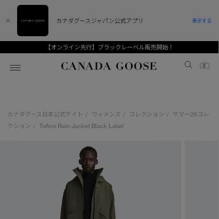
カナダグースジャパン公式アプリ
表示する
【オンライン先行】ブラックレーベル販売開始！
Canada Goose
0
ホーム
ホーム
ホーム
ホーム
ホーム
カナダグース日本公式サイト
ウィメンズ
コレクション
サマー26コレ
/
/
/
スノーグース
ウィメンズ TOP
メンズ TOP
キッズ TOP
クション
Tofino Rain Jacket Black Label
/
ディスカバー
新着アイテム
新着アイテム
ベビー（0‐24ヵ月)
アンバサダー
ベストセラー
ベストセラー
キッズ（2‐7歳)
CANADA GOOSE Generationsは、アウター
スプリングコレクション
FW26コレクション
FW26コレクション
ユース（6＋歳)
ウェアの下取り・再販を通じて、長く愛される製
品の価値を受け継いでいきます。
サマー 26 コレクション
サマー 26 コレクション
コレクション
アーカイブの希少なピースもご覧いただけます。