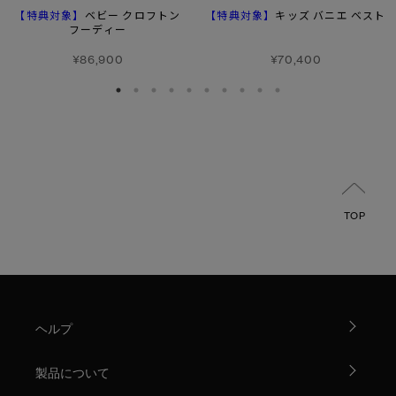
【特典対象】
【特典対象】
ベビー クロフトン
キッズ バニエ ベスト
フーディー
¥86,900
¥70,400
TOP
ヘルプ
製品について