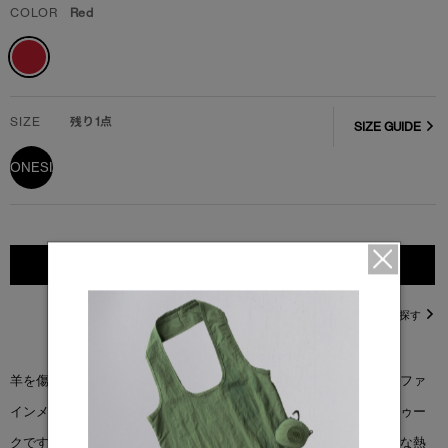
COLOR
Red
SIZE
残り1点
SIZE GUIDE
ONESIZE
カートに入れる
直営店在庫を探す
羊を傷つけない方法で紡糸を行うミュールシングフリーのウルトラファ
インメリノウール１００％をダブルレイヤーで編み込んだキッズトゥー
クです。ぴったりとしたフィットで高い保温性を発揮しながら余分な熱