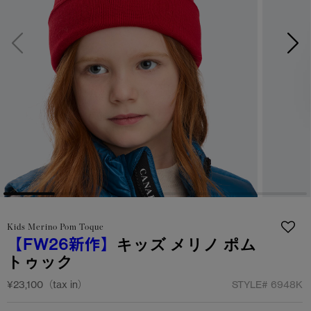
サマー 26 コレクションLOOK
サマー 26 コレクションLOOK
詳しく見る
日本限定モデル
日本限定モデル
スノーグース
スノーグース
下取り申請
メイドインジャパンTシャツ
メイドインジャパンTシャツ
アウターウェア
アウターウェア
アパレル
アパレル
アクセサリー
アクセサリー
Kids Merino Pom Toque
フットウェア
フットウェア
【FW26新作】
キッズ メリノ ポム
トゥック
コレクション
コレクション
¥23,100（tax in）
STYLE#
6948K