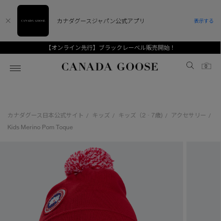
カナダグースジャパン公式アプリ
表示する
【オンライン先行】ブラックレーベル販売開始！
Canada Goose
0
ホーム
ホーム
ホーム
ホーム
ホーム
カナダグース日本公式サイト
キッズ
キッズ（2‐7歳)
アクセサリー
/
/
/
/
スノーグース
ウィメンズ TOP
メンズ TOP
キッズ TOP
Kids Merino Pom Toque
ディスカバー
新着アイテム
新着アイテム
ベビー（0‐24ヵ月)
アンバサダー
ベストセラー
ベストセラー
キッズ（2‐7歳)
CANADA GOOSE Generationsは、アウター
スプリングコレクション
FW26コレクション
FW26コレクション
ユース（6＋歳)
ウェアの下取り・再販を通じて、長く愛される製
品の価値を受け継いでいきます。
サマー 26 コレクション
サマー 26 コレクション
コレクション
アーカイブの希少なピースもご覧いただけます。