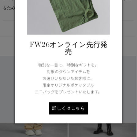
をためこみません。
DETAIL
FW26オンライン先行発
あなたへのおすすめ
売
特別な一着に、 特別なギフトを。
対象のダウンアイテムを
お選びいただいたお客様に、
限定オリジナルポケッタブル
エコバッグをプレゼントいたします。
詳しくはこちら