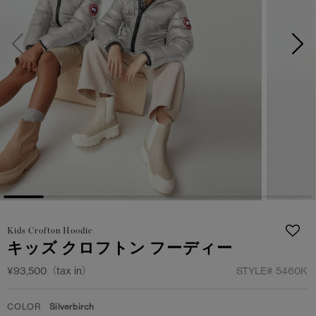
サマー 26 コレクションLOOK
サマー 26 コレクションLOOK
詳しく見る
日本限定モデル
日本限定モデル
スノーグース
スノーグース
下取り申請
メイドインジャパンTシャツ
メイドインジャパンTシャツ
アウターウェア
アウターウェア
アパレル
アパレル
アクセサリー
アクセサリー
Kids Crofton Hoodie
フットウェア
フットウェア
キッズ クロフトン フーディー
コレクション
コレクション
¥93,500（tax in）
STYLE#
5460K
COLOR
Silverbirch