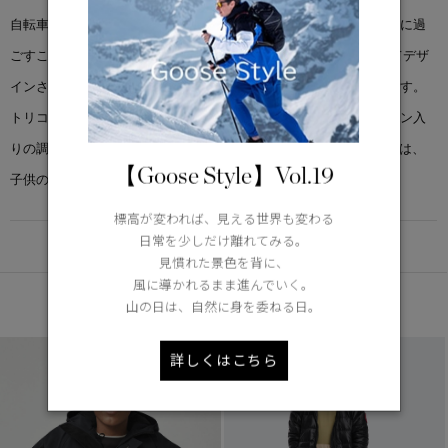
自転車に乗ったり、走り回ったり、公園での遊びでも、暖かく快適に過
ごすことができます。大人用のクロフトン フーディにヒントを得てデザ
インされたこのアイテムは、軽量で暖かく、動きやすいデザインです。
トリコット素材のチンガードは柔らかさと快適さをプラスし、ダウン入
りの調節可能なフードは暖かさを提供します。Goose I. D. のラベルは、
【Goose Style】Vol.19
子供の成長を見守るのに役立ちます。
標高が変われば、見える世界も変わる
日常を少しだけ離れてみる。
DETAIL
見慣れた景色を背に、
風に導かれるまま進んでいく。
あなたへのおすすめ
山の日は、自然に身を委ねる日。
詳しくはこちら