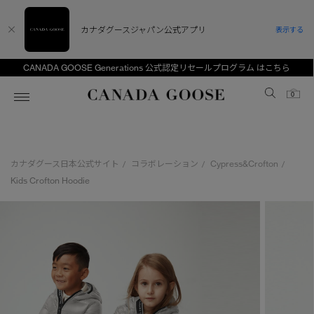
カナダグースジャパン公式アプリ
表示する
CANADA GOOSE Generations 公式認定リセールプログラム はこちら
Canada Goose
0
ホーム
ホーム
ホーム
ホーム
ホーム
カナダグース日本公式サイト
コラボレーション
Cypress&Crofton
/
/
/
スノーグース
ウィメンズ TOP
メンズ TOP
キッズ TOP
Kids Crofton Hoodie
ディスカバー
新着アイテム
新着アイテム
ベビー（0‐24ヵ月)
アンバサダー
ベストセラー
ベストセラー
キッズ（2‐7歳)
CANADA GOOSE Generationsは、アウター
スプリングコレクション
FW26コレクション
FW26コレクション
ユース（6＋歳)
ウェアの下取り・再販を通じて、長く愛される製
品の価値を受け継いでいきます。
サマー 26 コレクション
サマー 26 コレクション
コレクション
アーカイブの希少なピースもご覧いただけます。