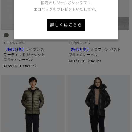
限定オリジナルポケッタブル
エコバッグをプレゼントいたします。
詳しくはこちら
1
1
TEI
5°C / -5°C
TEI
5°C / -5°C
【特典対象】
クロフトン ベスト
【特典対象】
サイプレス
ブラックレーベル
フーディッド ジャケット
ブラックレーベル
¥107,800（tax in）
¥165,000（tax in）