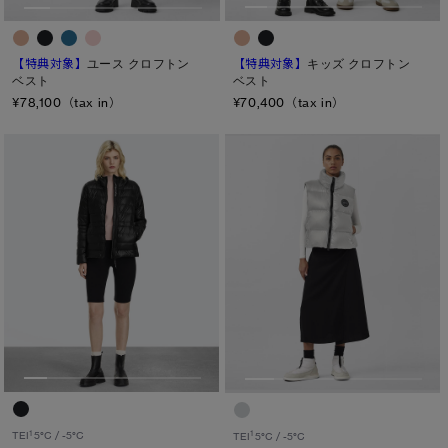
TEI１：5℃/-5℃
TEI2：０℃/-１5℃
【特典対象】
キッズ クロフトン
【特典対象】
ユース クロフトン
ベスト
ベスト
TEI3：-10℃/-20℃
¥70,400（tax in）
¥78,100（tax in）
TEI4：-15℃/-25℃
TEI5：-30℃以下
サイズ
XS
S/M
S
L/XL
M
ONESIZE
L
XL
1
1
TEI
5°C / -5°C
TEI
5°C / -5°C