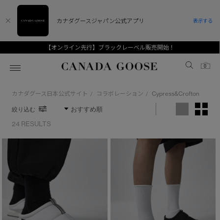
カナダグースジャパン公式アプリ
表示する
【オンライン先行】ブラックレーベル販売開始！
Canada Goose
0
カナダグース日本公式サイト
コラボレーション
Cypress&Crofton
/
/
ホーム
ホーム
ホーム
ホーム
ホーム
絞り込む
スノーグース
ウィメンズ TOP
メンズ TOP
キッズ TOP
24 RESULTS
ディスカバー
新着アイテム
新着アイテム
ベビー（0‐24ヵ月)
アンバサダー
ベストセラー
ベストセラー
キッズ（2‐7歳)
CANADA GOOSE Generationsは、アウター
スプリングコレクション
FW26コレクション
FW26コレクション
ユース（6＋歳)
※カテゴリを表示するにはジェンダーにチェックをお入れください
ウェアの下取り・再販を通じて、長く愛される製
品の価値を受け継いでいきます。
ジェンダー
サマー 26 コレクション
サマー 26 コレクション
コレクション
アーカイブの希少なピースもご覧いただけます。