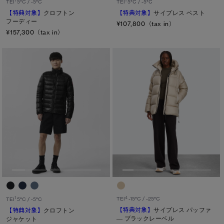
1
1
TEI
5°C / -5°C
TEI
5°C / -5°C
【特典対象】
クロフトン
【特典対象】
サイプレス ベスト
フーディー
¥107,800（tax in）
¥157,300（tax in）
4
1
TEI
-15°C / -25°C
TEI
5°C / -5°C
【特典対象】
サイプレス パッファ
【特典対象】
クロフトン
― ブラックレーベル
ジャケット