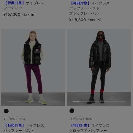
【特典対象】
サイプレス
【特典対象】
サイプレス
カラー
フーディー
パッファー ベスト
ブラックレーベル
¥157,300（tax in）
ブラック
ベージュ/ブラウン系
パープル系
¥118,800（tax in）
ブルー系
ホワイト系
オレンジ系
グリーン系
イエロー系
グレー系
プリント/その他
レッド系
ピンク系
長さ
ウエスト
ヒップ
太もも
ひざ
2
1
TEI
0°C / -15°C
TEI
5°C / -5°C
ふくらはぎ
【特典対象】
サイプレス
【特典対象】
サイプレス
クロップド パッファー
パッファー ベスト