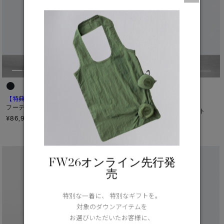
【特典対象】
ベビー クロフトン
1
TEI
5°C / -5°C
フーディー
【特典対象】
サイプレス ベスト
¥86,900（tax in）
ブラックレーベル
¥107,800（tax in）
FW26オンライン先行発
売
特別な一着に、 特別なギフトを。
対象のダウンアイテムを
お選びいただいたお客様に、