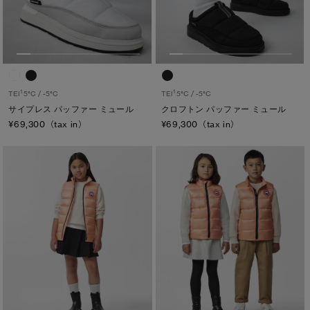
メンズ
サマー 26 コレクションLOOK
サマー 26 コレクションLOOK
ウィメンズ
詳しく見る
日本限定モデル
日本限定モデル
キッズ
スノーグース
スノーグース
カテゴリ
下取り申請
1
1
TEI
5°C / -5°C
TEI
5°C / -5°C
メイドインジャパンTシャツ
メイドインジャパンTシャツ
サイプレス パッファー ミュール
クロフトン パッファー ミュール
ディスク
¥69,300（tax in）
¥69,300（tax in）
アウターウェア
アウターウェア
ブラック ディスク
アパレル
アパレル
クラシック ディスク
ホワイト ディスク
アクセサリー
アクセサリー
ト―ナル ディスク
フットウェア
フットウェア
PBI ディスク
コレクション
コレクション
ディスクなし
TEI