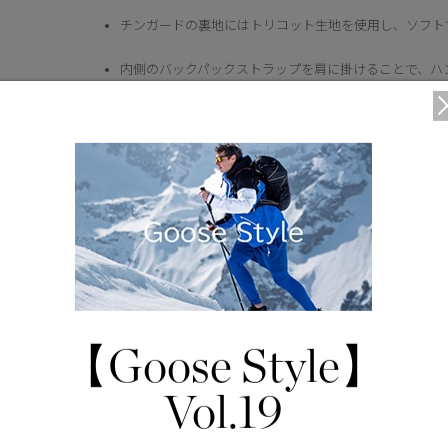
チンガードの裏地にはトリコット生地を使用し、ソフト
内側のバックパックストラップを肩に掛けることで、ハ
す。
ウエストの内側にはドローコードがあり、フィット感の
25 Fill Power
ウエストの後ろはゴム仕様で、フィット感と快適性を向
袖口にはリブニットを採用し、快適性と保温性を高めて
2WAYジッパーの上にあるスナップボタン開閉式の前立
ジッパーを下から開けることで可動性と通気性を確保し
【Goose Style】
4つの外側ポケット: フリース裏地のハンドウォーマー
２つ。
Vol.19
3つの内側ポケット：ファスナー開閉式のセキュリティ
２つ。