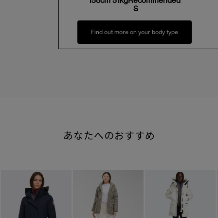
158cm 51kgRecommended
S
Find out more on your body type
あなたへのおすすめ