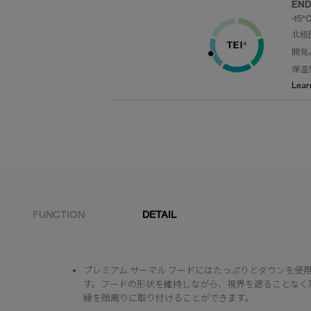
END
-15°C
北極
開発
保温
Lear
FUNCTION
DETAIL
プレミアム サーマル フードにはたっぷりとダウンを使
す。フードの形状を維持しながら、視界を遮ることなく
縁を顔周りに取り付けることができます。