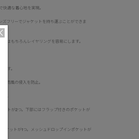
で快適な着心地を実現。
ンズフリーでジャケットを持ち運ぶことができま
調節はもちろんレイヤリングを容易にします。
上。
います。
てが雨風の侵入を防止。
ます。
ポケットが2つ。下部にはフラップ付きのポケットが
ーポケットが1つ。メッシュドロップインポケットが