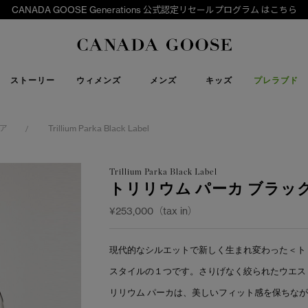
CANADA GOOSE Generations 公式認定リセールプログラム はこちら
下取り申請
Canada Goose
ストーリー
ウィメンズ
メンズ
キッズ
プレラブド
ア
Trillium Parka Black Label
/
Trillium Parka Black Label
トリリウム パーカ ブラッ
¥253,000（tax in）
現代的なシルエットで新しく生まれ変わった＜ト
スタイルの１つです。さりげなく絞られたウエス
リリウム パーカは、美しいフィット感を保ちな