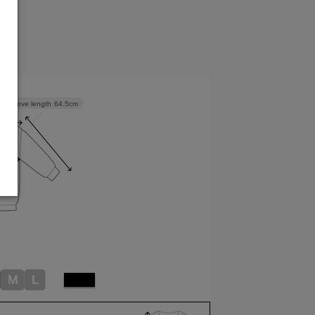
Sleeve length
64.5cm
M
L