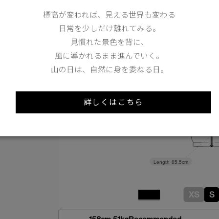
標高が変われば、見える世界も変わる
左袖にカナダグースのディスクロゴを配置。
日常を少しだけ離れてみる。
仕様が変更する場合がございます。
見慣れた景色を背に、
風に導かれるまま進んでいく。
山の日は、自然に身を委ねる日。
Shoulder width
41cm
Width
52.5cm
詳しくはこちら
Length
85.5cm
XS
S