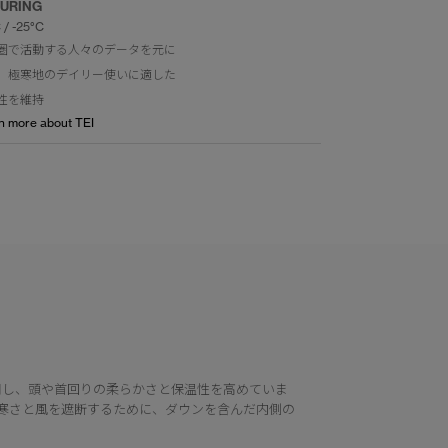
URING
 / -25°C
圏で活動する人々のデータを元に
。極寒地のデイリー使いに適した
性を維持
n more about TEI
用し、頭や首回りの柔らかさと保温性を高めていま
寒さと風を遮断するために、ダウンを含んだ内側の