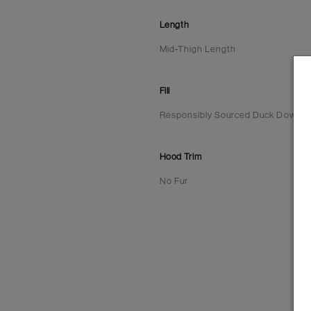
Length
Mid-Thigh Length
Fill
Responsibly Sourced Duck Down | 6
Hood Trim
No Fur