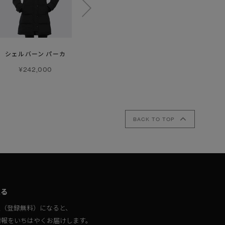
シェルバーン パーカ
ロスクレア パーカ
シェルバーン パーカ
トーナル ディスク
¥242,000
¥242,000
¥242,000
BACK TO TOP
取る
員（登録無料）になると、
情報をいちはやくお届けします。