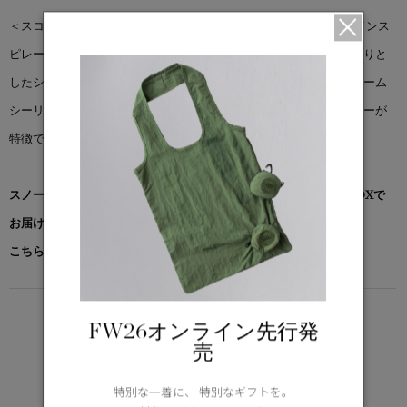
＜スコール ジャケット＞は、アーカイブのシェルジャケットからインス
ピレーションを得ています。技術的な要素を維持しながら、すっきりと
したシャープなディテールと調和するようにデザインしました。シーム
シーリング、アクアジッパー、カナダグースを象徴するリフレクターが
特徴です。
スノーグース by カナダグース コレクション対象商品は、専用のBOXで
お届けいたします。
こちらの商品には、専用ガーメントが付属します。
LIGHTWEIGHT
FW26オンライン先行発
5°C / -5°C
売
アクティブな活動に適した軽さ
Learn more about TEI
特別な一着に、 特別なギフトを。