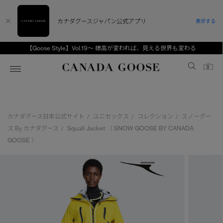
カナダグースジャパン公式アプリ
表示する
【Goose Style】Vol.19～ 標高が変われば、見える世界も変わる
Canada Goose
0
ホーム
ホーム
ホーム
ホーム
ホーム
カナダグース日本公式サイト
ユニセックス
コレクション
スノーグー
/
/
/
スノーグース
ウィメンズ TOP
メンズ TOP
キッズ TOP
ス By カナダグース
Squall Jacket （ SNOW GOOSE BY CANADA
/
GOOSE ）
ディスカバー
新着アイテム
新着アイテム
ベビー（0‐24ヵ月)
アンバサダー
ベストセラー
ベストセラー
キッズ（2‐7歳)
CANADA GOOSE Generationsは、アウター
スプリングコレクション
FW26コレクション
FW26コレクション
ユース（6＋歳)
ウェアの下取り・再販を通じて、長く愛される製
品の価値を受け継いでいきます。
サマー 26 コレクション
サマー 26 コレクション
コレクション
アーカイブの希少なピースもご覧いただけます。