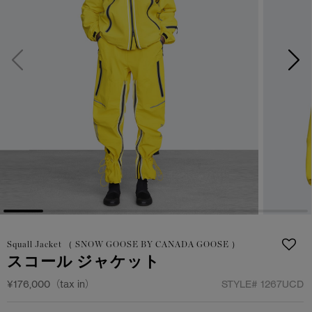
サマー 26 コレクションLOOK
サマー 26 コレクションLOOK
詳しく見る
日本限定モデル
日本限定モデル
スノーグース
スノーグース
下取り申請
メイドインジャパンTシャツ
メイドインジャパンTシャツ
アウターウェア
アウターウェア
アパレル
アパレル
アクセサリー
アクセサリー
フットウェア
フットウェア
Squall Jacket （ SNOW GOOSE BY CANADA GOOSE ）
スコール ジャケット
コレクション
コレクション
¥176,000（tax in）
STYLE#
1267UCD