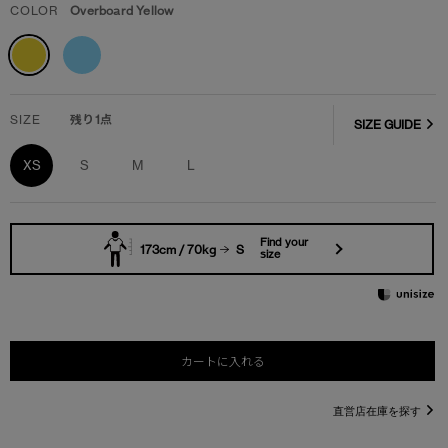
COLOR
Overboard Yellow
SIZE
残り1点
SIZE GUIDE
XS
S
M
L
Find your
173cm / 70kg
S
size
カートに入れる
直営店在庫を探す