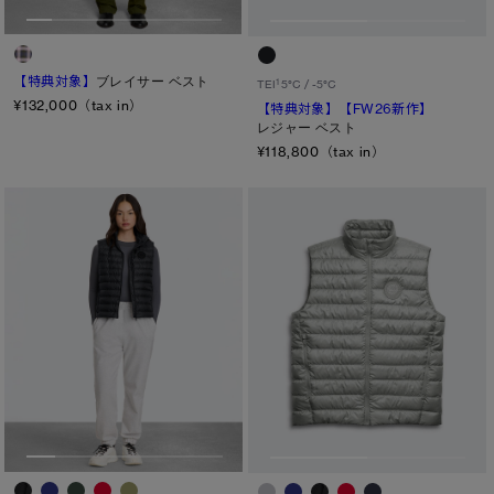
TEI１：5℃/-5℃
TEI2：０℃/-１5℃
【特典対象】
ブレイサー ベスト
1
TEI
5°C / -5°C
¥132,000（tax in）
【特典対象】
【FW26新作】
TEI3：-10℃/-20℃
レジャー ベスト
TEI4：-15℃/-25℃
¥118,800（tax in）
TEI5：-30℃以下
サイズ
XS
S/M
S
L/XL
M
ONESIZE
L
XL