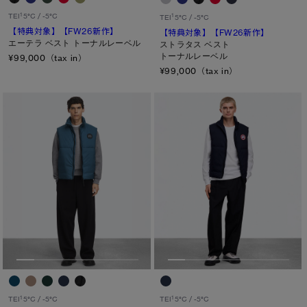
カラー
1
TEI
5°C / -5°C
1
TEI
5°C / -5°C
【特典対象】
【FW26新作】
【特典対象】
【FW26新作】
ブラック
ベージュ/ブラウン系
パープル系
エーテラ ベスト トーナルレーベル
ストラタス ベスト
トーナルレーベル
¥99,000（tax in）
ブルー系
ホワイト系
オレンジ系
¥99,000（tax in）
グリーン系
イエロー系
グレー系
プリント/その他
レッド系
ピンク系
長さ
ウエスト
ヒップ
太もも
ひざ
ふくらはぎ
1
1
TEI
5°C / -5°C
TEI
5°C / -5°C