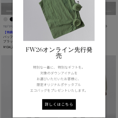
【特典対象】
アヴァロン ベスト
1
TEI
5°C / -5°C
¥132,000（tax in）
【特典対象】
ジャンクション
パッファー ベスト
ブラックレーベル
¥134,200（tax in）
FW26オンライン先行発
売
特別な一着に、 特別なギフトを。
対象のダウンアイテムを
お選びいただいたお客様に、
限定オリジナルポケッタブル
エコバッグをプレゼントいたします。
詳しくはこちら