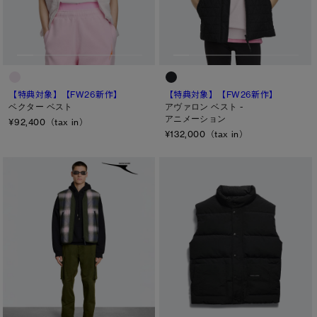
メンズ
サマー 26 コレクションLOOK
サマー 26 コレクションLOOK
ウィメンズ
詳しく見る
日本限定モデル
日本限定モデル
キッズ
スノーグース
スノーグース
カテゴリ
下取り申請
【特典対象】
【FW26新作】
【特典対象】
【FW26新作】
ベクター ベスト
アヴァロン ベスト -
メイドインジャパンTシャツ
メイドインジャパンTシャツ
ディスク
アニメーション
¥92,400（tax in）
¥132,000（tax in）
アウターウェア
アウターウェア
ブラック ディスク
アパレル
アパレル
クラシック ディスク
ホワイト ディスク
アクセサリー
アクセサリー
ト―ナル ディスク
フットウェア
フットウェア
PBI ディスク
コレクション
コレクション
ディスクなし
TEI