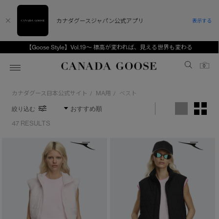
カナダグースジャパン公式アプリ
表示する
【Goose Style】Vol.19～ 標高が変われば、見える世界も変わる
Canada Goose
0
カナダグース日本公式サイト
MA用
ベスト
/
/
ホーム
ホーム
ホーム
ホーム
ホーム
絞り込む
スノーグース
ウィメンズ TOP
メンズ TOP
キッズ TOP
47 RESULTS
ディスカバー
新着アイテム
新着アイテム
ベビー（0‐24ヵ月)
アンバサダー
ベストセラー
ベストセラー
キッズ（2‐7歳)
CANADA GOOSE Generationsは、アウター
スプリングコレクション
FW26コレクション
FW26コレクション
ユース（6＋歳)
※カテゴリを表示するにはジェンダーにチェックをお入れください
ウェアの下取り・再販を通じて、長く愛される製
品の価値を受け継いでいきます。
ジェンダー
サマー 26 コレクション
サマー 26 コレクション
コレクション
アーカイブの希少なピースもご覧いただけます。