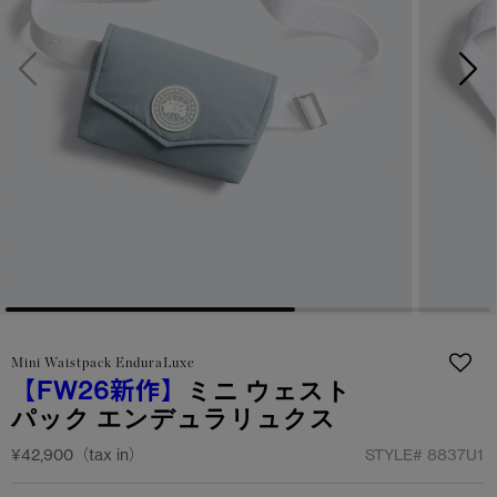
サマー 26 コレクションLOOK
サマー 26 コレクションLOOK
詳しく見る
日本限定モデル
日本限定モデル
スノーグース
スノーグース
下取り申請
メイドインジャパンTシャツ
メイドインジャパンTシャツ
アウターウェア
アウターウェア
アパレル
アパレル
アクセサリー
アクセサリー
Mini Waistpack EnduraLuxe
フットウェア
フットウェア
【FW26新作】
ミニ ウェスト
パック エンデュラリュクス
コレクション
コレクション
¥42,900（tax in）
STYLE#
8837U1