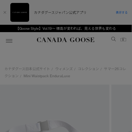
カナダグースジャパン公式アプリ
表示する
【Goose Style】Vol.19～ 標高が変われば、見える世界も変わる
Canada Goose
0
ホーム
ホーム
ホーム
ホーム
ホーム
カナダグース日本公式サイト
ウィメンズ
コレクション
サマー26コレ
/
/
/
スノーグース
ウィメンズ TOP
メンズ TOP
キッズ TOP
クション
Mini Waistpack EnduraLuxe
/
ディスカバー
新着アイテム
新着アイテム
ベビー（0‐24ヵ月)
アンバサダー
ベストセラー
ベストセラー
キッズ（2‐7歳)
CANADA GOOSE Generationsは、アウター
スプリングコレクション
FW26コレクション
FW26コレクション
ユース（6＋歳)
ウェアの下取り・再販を通じて、長く愛される製
品の価値を受け継いでいきます。
サマー 26 コレクション
サマー 26 コレクション
コレクション
アーカイブの希少なピースもご覧いただけます。