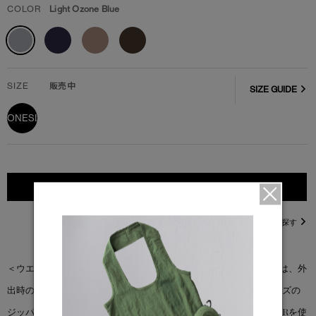
COLOR
Light Ozone Blue
SIZE
販売中
SIZE GUIDE
ONESIZE
カートに入れる
直営店在庫を探す
＜ウエスト パック＞の人気から生まれた＜ミニ ウエスト パック＞は、外
出時の必需品をより小さなサイズに再構築しました。ジャストサイズの
ジッパー付きポケットの内側にはカードホルダー付き。コーデュラRを使