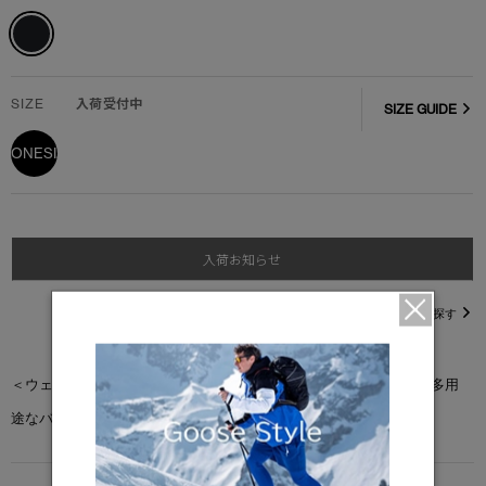
SIZE
入荷受付中
SIZE GUIDE
ONESIZE
入荷お知らせ
直営店在庫を探す
＜ウェスト パック>はあらゆる必需品をハンズフリーで持ち運べる多用
途なバッグです。