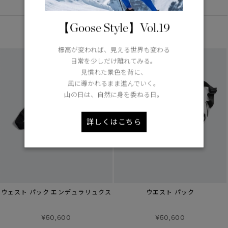
DETAIL
【Goose Style】Vol.19
あなたへのおすすめ
標高が変われば、見える世界も変わる
日常を少しだけ離れてみる。
見慣れた景色を背に、
風に導かれるまま進んでいく。
山の日は、自然に身を委ねる日。
詳しくはこちら
ウェスト パック エンデュラリュクス
ウエスト パック
¥50,600
¥50,600