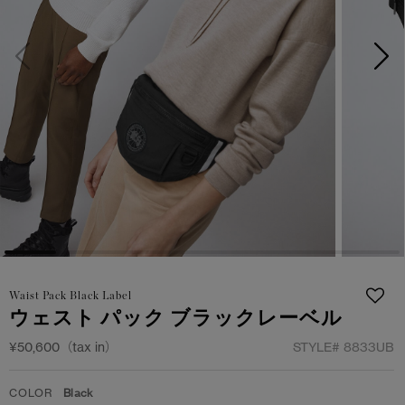
日本限定モデル
日本限定モデル
詳しく見る
スノーグース
スノーグース
メイドインジャパンTシャツ
メイドインジャパンTシャツ
下取り申請
アウターウェア
アウターウェア
アパレル
アパレル
アクセサリー
アクセサリー
フットウェア
フットウェア
Waist Pack Black Label
コレクション
コレクション
ウェスト パック ブラックレーベル
¥50,600（tax in）
STYLE#
8833UB
COLOR
Black