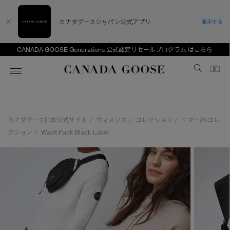
カナダグースジャパン公式アプリ
表示する
CANADA GOOSE Generations 公式認定リセールプログラム はこちら
Canada Goose
0
ホーム
ホーム
ホーム
ホーム
ホーム
カナダグース日本公式サイト
ウィメンズ
コレクション
サマー26コレ
/
/
/
スノーグース
ウィメンズ TOP
メンズ TOP
キッズ TOP
クション
Waist Pack Black Label
/
ディスカバー
新着アイテム
新着アイテム
ベビー（0‐24ヵ月)
アンバサダー
ベストセラー
ベストセラー
キッズ（2‐7歳)
CANADA GOOSE Generationsは、アウター
スプリングコレクション
サマー 26 コレクション
サマー 26 コレクション
ユース（6＋歳)
ウェアの下取り・再販を通じて、長く愛される製
品の価値を受け継いでいきます。
サマー 26 コレクションLOOK
サマー 26 コレクションLOOK
コレクション
アーカイブの希少なピースもご覧いただけます。