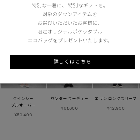
特別な一着に、 特別なギフトを。
あなたへのおすすめ
対象のダウンアイテムを
お選びいただいたお客様に、
限定オリジナルポケッタブル
エコバッグをプレゼントいたします。
詳しくはこちら
クインシー
ワンダー フーディー
エリン ロングスリーブ
プルオーバー
¥61,600
¥42,900
¥59,400