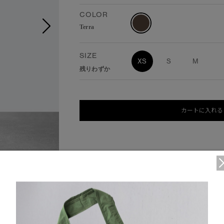
COLOR
Terra
SIZE
XS
S
M
残りわずか
カートに入れる
：S