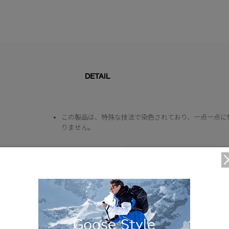
DETAIL
この製品は、特殊な技法で染色されており、一点一点に
りません。
ウエストと袖口はリブニットで仕立てられ、快適な着心
メタルアイレットとカナダグースブランドのドロースト
外ポケット2個：サイドポケット2個
カナダグースのホワイトシリコンディスク。