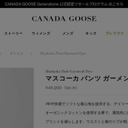
CANADA GOOSE Generations 公式認定リセールプログラム はこちら
下取り申請
Canada Goose
ストーリー
ウィメンズ
メンズ
キッズ
プレラブド
ボトムス
Muskoka Pant Garment Dye
/
/
Muskoka Pant Garment Dye
マスコーカ パンツ ガーメ
¥46,200（tax in）
1年中快適でソフトな着心地を提供する、デイリーユ
オーガニックコットンを使用する事で、通気性に
プリントを減らします。ウエストと裾のリブが程