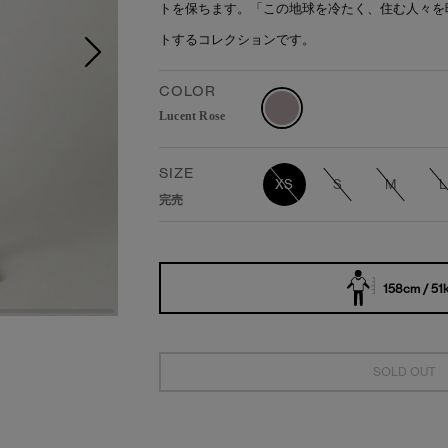
トを保ちます。「この地球を冷たく、住む人々を
トするコレクションです。
COLOR
Lucent Rose
SIZE
XS
S
M
L
完売
158cm / 51
SOLD OUT