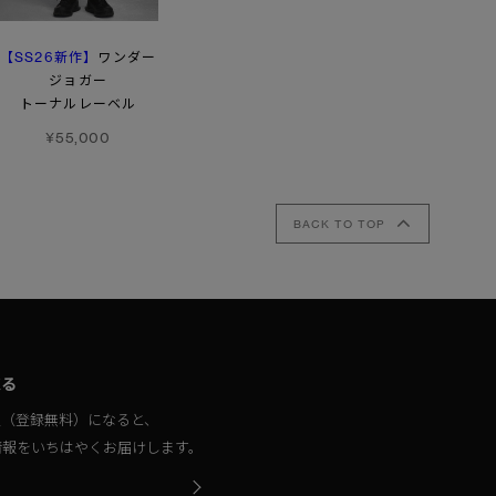
【SS26新作】
ワンダー
ウィメンズ マージ
マスコーカ リラックス
ジョガー
パンツ
セーター
トーナルレーベル
¥101,200
¥55,000
¥55,000
BACK TO TOP
取る
員（登録無料）になると、
情報をいちはやくお届けします。