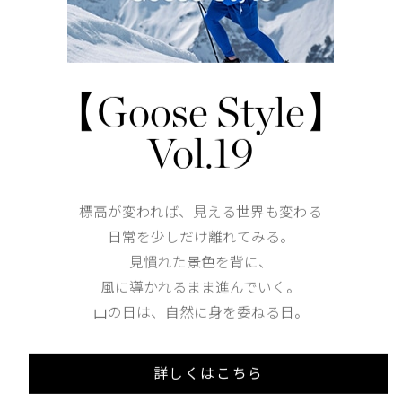
仕様が変更する場合がございます。
Waist
82
【Goose Style】
Hip
102cm
Vol.19
Thickness of thigh
31cm
標高が変われば、見える世界も変わる
日常を少しだけ離れてみる。
Hem
見慣れた景色を背に、
風に導かれるまま進んでいく。
XS
S
山の日は、自然に身を委ねる日。
158cm 51kgRecommended
S
詳しくはこちら