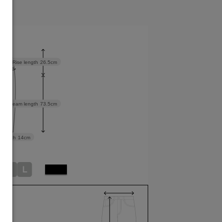
cm
Rise length
26.5cm
Inseam length
73.5cm
 width
14cm
M
L