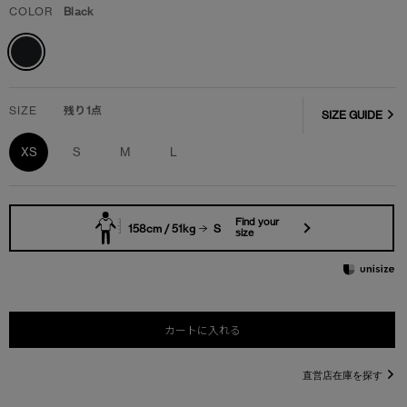
COLOR
Black
SIZE
残り1点
SIZE GUIDE
XS
S
M
L
Find your
158cm / 51kg
S
size
カートに入れる
直営店在庫を探す