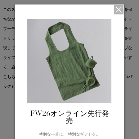
このスリムフィットのフーディーは、軽量で通気性があり、暖かさを保
ちながら、パフォーマンスの限界に挑みます。 「ハイブリッジ® ライト
フーディー」をカナダグースの多機能性素材、リサイクルフェザーライ
トリップストップでアップデート。優れた耐久性、軽量性、保温性を実
現しています。季節の変わり目に最適なこのアイテムは、アクティブな
ライフスタイルをサポートします。気温が下がったときに重ね着しやす
く、旅行の際はコンパクトに収納できます。
こちらの商品には先着でノベルティー（オリジナルポケッタブルエコバ
ック）をプレゼント。※なくなり次第終了となります。
LIGHTWEIGHT
FW26オンライン先行発
5°C / -5°C
売
アクティブな活動に適した軽さ
Learn more about TEI
特別な一着に、 特別なギフトを。