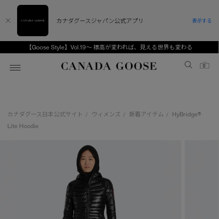
カナダグースジャパン公式アプリ
表示する
【Goose Style】Vol.19～ 標高が変われば、見える世界も変わる
Canada Goose
0
ホーム
ホーム
ホーム
ホーム
ホーム
カナダグース日本公式サイト
ウィメンズ
新着アイテム
HyBridge®
/
/
/
スノーグース
ウィメンズ TOP
メンズ TOP
キッズ TOP
Lite Hoodie
ディスカバー
新着アイテム
新着アイテム
ベビー（0‐24ヵ月)
アンバサダー
ベストセラー
ベストセラー
キッズ（2‐7歳)
CANADA GOOSE Generationsは、アウター
スプリングコレクション
FW26コレクション
FW26コレクション
ユース（6＋歳)
ウェアの下取り・再販を通じて、長く愛される製
品の価値を受け継いでいきます。
サマー 26 コレクション
サマー 26 コレクション
コレクション
アーカイブの希少なピースもご覧いただけます。