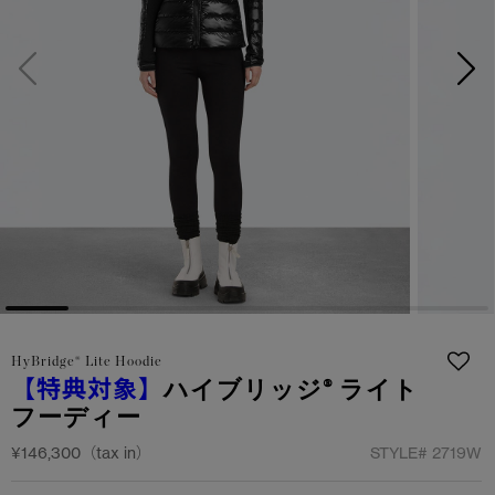
サマー 26 コレクションLOOK
サマー 26 コレクションLOOK
詳しく見る
日本限定モデル
日本限定モデル
スノーグース
スノーグース
下取り申請
メイドインジャパンTシャツ
メイドインジャパンTシャツ
アウターウェア
アウターウェア
アパレル
アパレル
アクセサリー
アクセサリー
HyBridge® Lite Hoodie
フットウェア
フットウェア
【特典対象】
ハイブリッジ® ライト
フーディー
コレクション
コレクション
¥146,300（tax in）
STYLE#
2719W