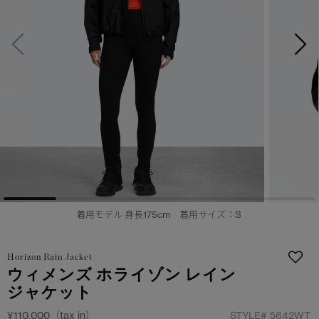
サマー 26 コレクションLOOK
サマー 26 コレクションLOOK
詳しく見る
日本限定モデル
日本限定モデル
スノーグース
スノーグース
下取り申請
メイドインジャパンTシャツ
メイドインジャパンTシャツ
アウターウェア
アウターウェア
アパレル
アパレル
アクセサリー
アクセサリー
着用モデル 身長175cm 着用サイズ：S
フットウェア
フットウェア
Horizon Rain Jacket
コレクション
コレクション
ウィメンズ ホライゾン レイン
ジャケット
¥110,000（tax in）
STYLE#
5642WT