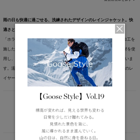
雨の日も快適に過ごせる、洗練されたデザインのレインジャケット。快
適さと通気性を両立したプロテクションを提供します。
「ホライゾン レイン ジャケット」は、軽量シェルにシームシール加工を
施した構造を採用。高い耐久性と通気性を兼ね備えた3レイヤー素材を使
用し、肌に触れる内側にはソフトなジャージーライニングを配していま
す。濡れて冷え込む日には、ストラタスコレクションのアイテムとのレ
イヤードがおすすめです。
【Goose Style】Vol.19
LIGHTWEIGHT
5°C / -5°C
標高が変われば、見える世界も変わる
アクティブな活動に適した軽さ
日常を少しだけ離れてみる。
Learn more about TEI
見慣れた景色を背に、
風に導かれるまま進んでいく。
山の日は、自然に身を委ねる日。