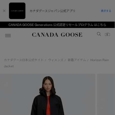
カナダグースジャパン公式アプリ
表示する
CANADA GOOSE Generations 公式認定リセールプログラム はこちら
Canada Goose
0
ホーム
ホーム
ホーム
ホーム
ホーム
カナダグース日本公式サイト
ウィメンズ
新着アイテム
Horizon Rain
/
/
/
スノーグース
ウィメンズ TOP
メンズ TOP
キッズ TOP
Jacket
ディスカバー
新着アイテム
新着アイテム
ベビー（0‐24ヵ月)
アンバサダー
ベストセラー
ベストセラー
キッズ（2‐7歳)
CANADA GOOSE Generationsは、アウター
スプリングコレクション
FW26コレクション
FW26コレクション
ユース（6＋歳)
ウェアの下取り・再販を通じて、長く愛される製
品の価値を受け継いでいきます。
サマー 26 コレクション
サマー 26 コレクション
コレクション
アーカイブの希少なピースもご覧いただけます。