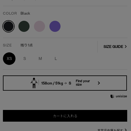
COLOR
Black
SIZE
残り1点
SIZE GUIDE
XS
S
M
L
Find your
158cm / 51kg
S
size
カートに入れる
直営店在庫を探す