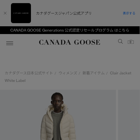
カナダグースジャパン公式アプリ
表示する
CANADA GOOSE Generations 公式認定リセールプログラム はこちら
Canada Goose
0
ホーム
ホーム
ホーム
ホーム
ホーム
カナダグース日本公式サイト
ウィメンズ
新着アイテム
Clair Jacket
/
/
/
スノーグース
ウィメンズ TOP
メンズ TOP
キッズ TOP
White Label
ディスカバー
新着アイテム
新着アイテム
ベビー（0‐24ヵ月)
アンバサダー
ベストセラー
ベストセラー
キッズ（2‐7歳)
CANADA GOOSE Generationsは、アウター
スプリングコレクション
FW26コレクション
FW26コレクション
ユース（6＋歳)
ウェアの下取り・再販を通じて、長く愛される製
品の価値を受け継いでいきます。
サマー 26 コレクション
サマー 26 コレクション
コレクション
アーカイブの希少なピースもご覧いただけます。