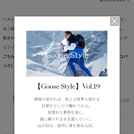
ベストセラーのクレアシリーズから、ヒップ丈の「クレア ジャケット」
をご紹介します。マットな仕上がりの2WAYストレッチ素材を使用し、
動きやすさを追求したこのジャケットは、シェブロン柄のキルティング
とフィット＆フレアのシルエットが特徴です。
こちらの商品には先着でノベルティー（オリジナルポケッタブルエコバ
ック）をプレゼント。※なくなり次第終了となります。
【Goose Style】Vol.19
VERSATILE
0°C / -15°C
標高が変われば、見える世界も変わる
体の芯を冷やさず、快適。幅広いニーズに対応
日常を少しだけ離れてみる。
Learn more about TEI
見慣れた景色を背に、
風に導かれるまま進んでいく。
FUNCTION
山の日は、自然に身を委ねる日。