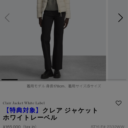
サマー 26 コレクションLOOK
サマー 26 コレクションLOOK
詳しく見る
日本限定モデル
日本限定モデル
スノーグース
スノーグース
下取り申請
メイドインジャパンTシャツ
メイドインジャパンTシャツ
アウターウェア
アウターウェア
アパレル
アパレル
アクセサリー
アクセサリー
着用モデル 身長178cm、着用サイズ:Sサイズ
フットウェア
フットウェア
Clair Jacket White Label
コレクション
コレクション
【特典対象】
クレア ジャケット
ホワイトレーベル
¥165,000（tax in）
STYLE#
2332WW