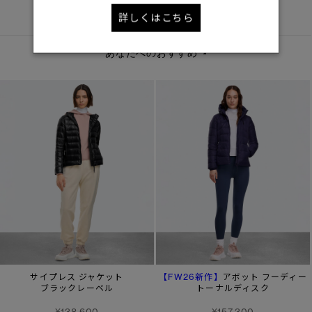
DETAIL
詳しくはこちら
あなたへのおすすめ
【FW26新作】
サイプレス ジャケット
アボット フーディー
ブラックレーベル
トーナルディスク
¥138,600
¥157,300