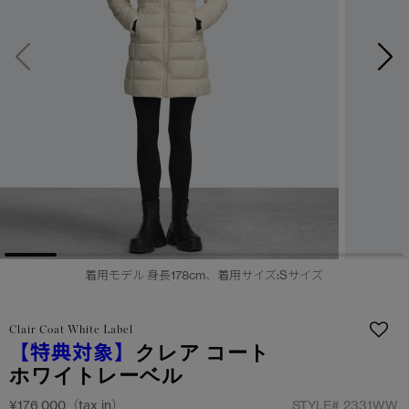
サマー 26 コレクションLOOK
サマー 26 コレクションLOOK
詳しく見る
日本限定モデル
日本限定モデル
スノーグース
スノーグース
下取り申請
メイドインジャパンTシャツ
メイドインジャパンTシャツ
アウターウェア
アウターウェア
アパレル
アパレル
アクセサリー
アクセサリー
着用モデル 身長178cm、着用サイズ:Sサイズ
フットウェア
フットウェア
Clair Coat White Label
コレクション
コレクション
【特典対象】
クレア コート
ホワイトレーベル
¥176,000（tax in）
STYLE#
2331WW