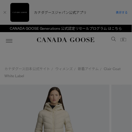
カナダグースジャパン公式アプリ
表示する
CANADA GOOSE Generations 公式認定リセールプログラム はこちら
Canada Goose
0
ホーム
ホーム
ホーム
ホーム
ホーム
カナダグース日本公式サイト
ウィメンズ
新着アイテム
Clair Coat
/
/
/
スノーグース
ウィメンズ TOP
メンズ TOP
キッズ TOP
White Label
ディスカバー
新着アイテム
新着アイテム
ベビー（0‐24ヵ月)
アンバサダー
ベストセラー
ベストセラー
キッズ（2‐7歳)
CANADA GOOSE Generationsは、アウター
スプリングコレクション
FW26コレクション
FW26コレクション
ユース（6＋歳)
ウェアの下取り・再販を通じて、長く愛される製
品の価値を受け継いでいきます。
サマー 26 コレクション
サマー 26 コレクション
コレクション
アーカイブの希少なピースもご覧いただけます。