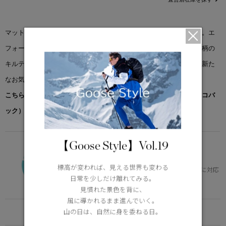
マットな質感の2WAYストレッチ素材を使用した＜クレア コート＞。エ
フォートレスなシルエット、ミッドレングス丈、美しいシェブロン柄の
キルティングが特徴です。このコートは、あなたのワードローブの新た
なお気に入りの一着となるでしょう。
こちらの商品には先着でノベルティー（オリジナルポケッタブルエコバ
ック）をプレゼント。※なくなり次第終了となります。
【Goose Style】Vol.19
VERSATILE
0°C / -15°C
標高が変われば、見える世界も変わる
体の芯を冷やさず、快適。幅広いニーズに対応
日常を少しだけ離れてみる。
Learn more about TEI
見慣れた景色を背に、
風に導かれるまま進んでいく。
FUNCTION
山の日は、自然に身を委ねる日。