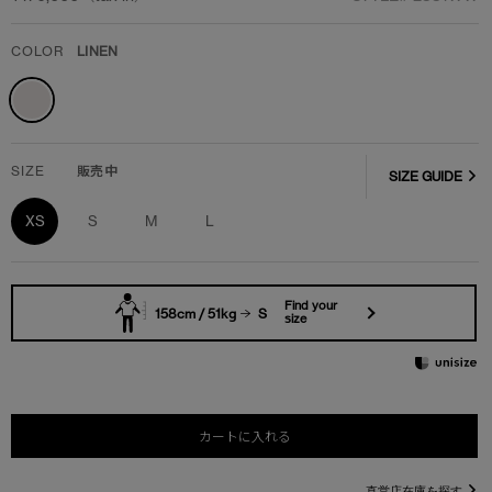
COLOR
LINEN
SIZE
販売中
SIZE GUIDE
XS
S
M
L
Find your
158cm / 51kg
S
size
カートに入れる
直営店在庫を探す