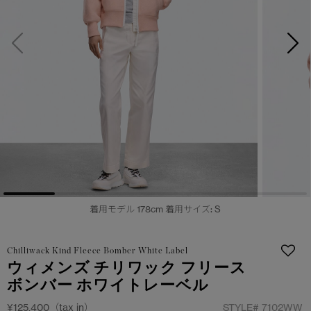
サマー 26 コレクションLOOK
サマー 26 コレクションLOOK
詳しく見る
日本限定モデル
日本限定モデル
スノーグース
スノーグース
下取り申請
メイドインジャパンTシャツ
メイドインジャパンTシャツ
アウターウェア
アウターウェア
アパレル
アパレル
アクセサリー
アクセサリー
着用モデル 178cm 着用サイズ: S
フットウェア
フットウェア
Chilliwack Kind Fleece Bomber White Label
コレクション
コレクション
ウィメンズ チリワック フリース
ボンバー ホワイトレーベル
¥125,400（tax in）
STYLE#
7102WW