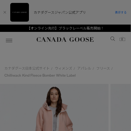
カナダグースジャパン公式アプリ
表示する
【オンライン先行】ブラックレーベル販売開始！
Canada Goose
0
ホーム
ホーム
ホーム
ホーム
ホーム
カナダグース日本公式サイト
ウィメンズ
アパレル
フリース
/
/
/
/
スノーグース
ウィメンズ TOP
メンズ TOP
キッズ TOP
Chilliwack Kind Fleece Bomber White Label
ディスカバー
新着アイテム
新着アイテム
ベビー（0‐24ヵ月)
アンバサダー
ベストセラー
ベストセラー
キッズ（2‐7歳)
CANADA GOOSE Generationsは、アウター
スプリングコレクション
FW26コレクション
FW26コレクション
ユース（6＋歳)
ウェアの下取り・再販を通じて、長く愛される製
品の価値を受け継いでいきます。
サマー 26 コレクション
サマー 26 コレクション
コレクション
アーカイブの希少なピースもご覧いただけます。