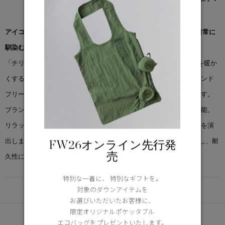
アイコニックな「チリワック ボンバー」のシルエットを継承し、日常に
馴染むフリーススタイルへと再構築。
「チリワック フリース ボンバー」は、「地球を冷たく、住む人々を暖か
くする」という目的のもと開発された次世代のフリース素材、カインド
フリースを使用し、心地よい暖かさと高い通気性を両立した一着です。
ブランドを象徴するシュノーケルフードは、ドローコードで調整可能。
リラックス感のあるシルエットが、洗練されたカジュアルスタイルを演
出します。さらに、摩耗が気になる箇所にはコーデュラR素材を配し、耐
FW26オンライン先行発
売
久性にも優れています。
特別な一着に、 特別なギフトを。
DETAIL
対象のダウンアイテムを
お選びいただいたお客様に、
限定オリジナルポケッタブル
あなたへのおすすめ
エコバッグをプレゼントいたします。