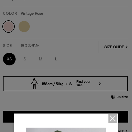
COLOR
Vintage Rose
SIZE
残りわずか
SIZE GUIDE
XS
S
M
L
Find your
158cm / 51kg
S
size
カートに入れる
直営店在庫を探す