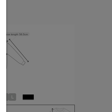
Sleeve length
56.5cm
M
L