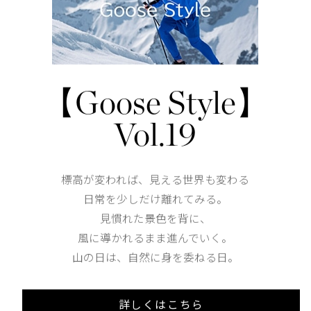
外側にスナップボタン付きのウェルトポケットが2つ
仕様が変更する場合がございます。
【Goose Style】
Shoulder width
58cm
Vol.19
Width
69.5cm
標高が変われば、見える世界も変わる
日常を少しだけ離れてみる。
見慣れた景色を背に、
Length
51cm
風に導かれるまま進んでいく。
山の日は、自然に身を委ねる日。
XS
S
158cm 51kgRecommended
詳しくはこちら