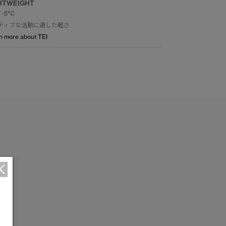
HTWEIGHT
/ -5°C
ティブな活動に適した軽さ
n more about TEI