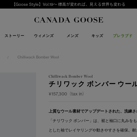
【Goose Style】Vol.19～ 標高が変われば、見える世界も変わる
下取り申請
Canada Goose
ストーリー
ウィメンズ
メンズ
キッズ
プレラブド
Chilliwack Bomber Wool
/
Chilliwack Bomber Wool
チリワック ボンバー ウー
¥157,300（tax in）
上質なウール素材でアップデートされた、洗練さ
「チリワック ボンバー」は、裾と袖口に丸みを
とした袖でレイヤリングや動きやすさを確保。耐