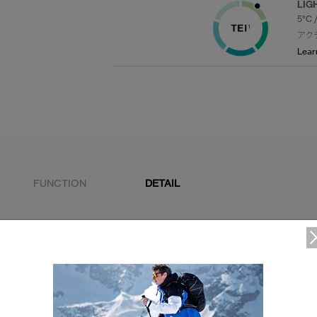
LIG
5°C 
アク
Lear
FUNCTION
DETAIL
固定されたシュノーケルフード
2WAYジッパー
バックヘムにプリーツを入れ、ギャザー感をプラス