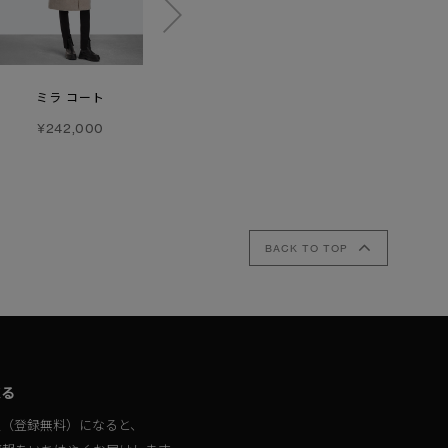
【SS26新作】
ミラ コート
トフィーノ レイン
シムコー
ジャケット
フリース ジャケット
¥242,000
ホワイトレーベル
¥134,200
¥125,400
BACK TO TOP
取る
員（登録無料）になると、