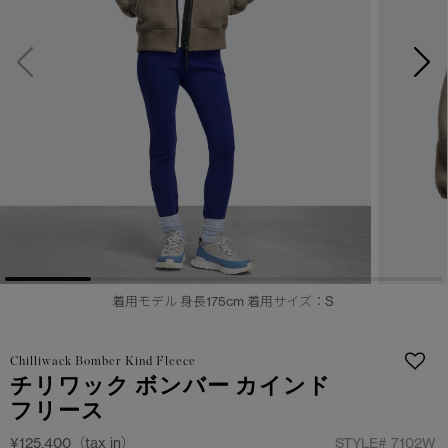
日本限定モデル
日本限定モデル
詳しく見る
スノーグース
スノーグース
メイドインジャパンTシャツ
メイドインジャパンTシャツ
下取り申請
アウターウェア
アウターウェア
アパレル
アパレル
アクセサリー
アクセサリー
フットウェア
フットウェア
着用モデル 身長175cm 着用サイズ：S
コレクション
コレクション
Chilliwack Bomber Kind Fleece
チリワック ボンバー カインド
フリース
¥125,400（tax in）
STYLE#
7102W