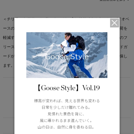
＜チリワック フリース ボンバー＞は、主にリサイクルウールとバイオベ
ースの繊維を主原料とするカインドフリースを使用し、地球への負荷を
軽減するというカナダグースのミッションをサポートする次世代型のフ
リースです。ドローコードで調節可能なフード、フロントのウインドガ
ードが特徴です。リブニットの裾と袖口で快適性と動きやすさを確保し
ます。
【Goose Style】Vol.19
LIGHTWEIGHT
5°C / -5°C
アクティブな活動に適した軽さ
標高が変われば、見える世界も変わる
日常を少しだけ離れてみる。
Learn more about TEI
見慣れた景色を背に、
風に導かれるまま進んでいく。
FUNCTION
山の日は、自然に身を委ねる日。