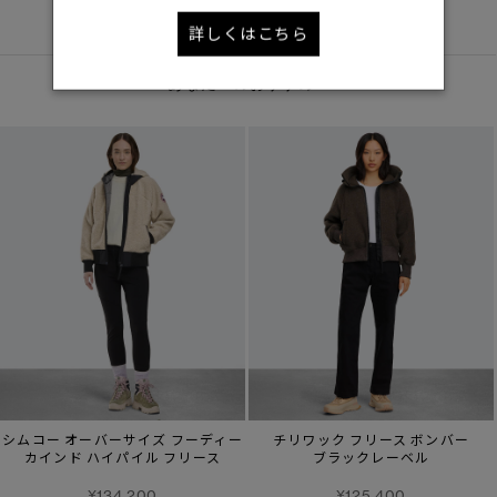
DETAIL
詳しくはこちら
あなたへのおすすめ
シムコー オーバーサイズ フーディー
チリワック フリース ボンバー
カインド ハイパイル フリース
ブラックレーベル
¥134,200
¥125,400