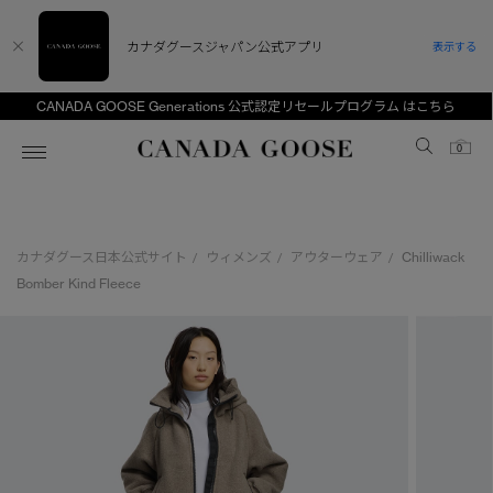
カナダグースジャパン公式アプリ
表示する
CANADA GOOSE Generations 公式認定リセールプログラム はこちら
Canada Goose
0
ホーム
ホーム
ホーム
ホーム
ホーム
カナダグース日本公式サイト
ウィメンズ
アウターウェア
Chilliwack
/
/
/
スノーグース
ウィメンズ TOP
メンズ TOP
キッズ TOP
Bomber Kind Fleece
ディスカバー
新着アイテム
新着アイテム
ベビー（0‐24ヵ月)
アンバサダー
ベストセラー
ベストセラー
キッズ（2‐7歳)
CANADA GOOSE Generationsは、アウター
スプリングコレクション
サマー 26 コレクション
サマー 26 コレクション
ユース（6＋歳)
ウェアの下取り・再販を通じて、長く愛される製
品の価値を受け継いでいきます。
サマー 26 コレクションLOOK
サマー 26 コレクションLOOK
コレクション
アーカイブの希少なピースもご覧いただけます。