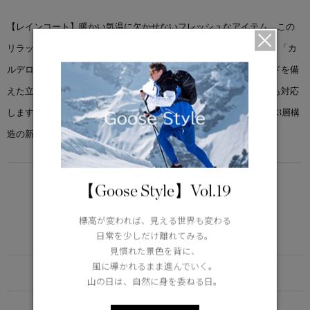
【レインコート】暖かい気温に欠かせないフレッシュなアイテム。この
リラックス感のある上質な一着は、天気が良い日にも活躍します。 「カ
ルデロ レイン ジャケット」は、ウエストを絞るバックドローコードを備
えた立体的なシルエット。防水性100%を誇り、予測不能な天候にも対応
します。太ももの半ばまで丈感で、快適性と透湿性に優れた柔軟な3層構
造の新素材を使用しています。
LIGHTWEIGHT
【Goose Style】Vol.19
5°C / -5°C
アクティブな活動に適した軽さ
標高が変われば、見える世界も変わる
Learn more about TEI
日常を少しだけ離れてみる。
見慣れた景色を背に、
風に導かれるまま進んでいく。
FUNCTION
山の日は、自然に身を委ねる日。
DETAIL