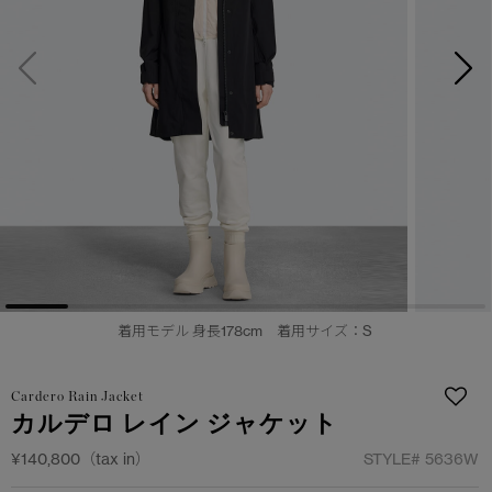
日本限定モデル
日本限定モデル
詳しく見る
スノーグース
スノーグース
メイドインジャパンTシャツ
メイドインジャパンTシャツ
下取り申請
アウターウェア
アウターウェア
アパレル
アパレル
アクセサリー
アクセサリー
フットウェア
フットウェア
着用モデル 身長178cm 着用サイズ：S
コレクション
コレクション
Cardero Rain Jacket
カルデロ レイン ジャケット
¥140,800（tax in）
STYLE#
5636W