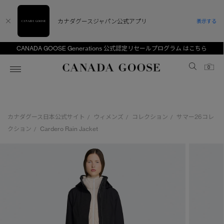
カナダグースジャパン公式アプリ
表示する
CANADA GOOSE Generations 公式認定リセールプログラム はこちら
Canada Goose
0
ホーム
ホーム
ホーム
ホーム
ホーム
カナダグース日本公式サイト
ウィメンズ
コレクション
サマー26コレ
/
/
/
スノーグース
ウィメンズ TOP
メンズ TOP
キッズ TOP
クション
Cardero Rain Jacket
/
ディスカバー
新着アイテム
新着アイテム
ベビー（0‐24ヵ月)
アンバサダー
ベストセラー
ベストセラー
キッズ（2‐7歳)
CANADA GOOSE Generationsは、アウター
スプリングコレクション
サマー 26 コレクション
サマー 26 コレクション
ユース（6＋歳)
ウェアの下取り・再販を通じて、長く愛される製
品の価値を受け継いでいきます。
サマー 26 コレクションLOOK
サマー 26 コレクションLOOK
コレクション
アーカイブの希少なピースもご覧いただけます。