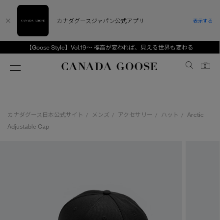
カナダグースジャパン公式アプリ
表示する
【Goose Style】Vol.19～ 標高が変われば、見える世界も変わる
Canada Goose
0
ホーム
ホーム
ホーム
ホーム
ホーム
カナダグース日本公式サイト
メンズ
アクセサリー
ハット
Arctic
/
/
/
/
スノーグース
ウィメンズ TOP
メンズ TOP
キッズ TOP
Adjustable Cap
ディスカバー
新着アイテム
新着アイテム
ベビー（0‐24ヵ月)
アンバサダー
ベストセラー
ベストセラー
キッズ（2‐7歳)
CANADA GOOSE Generationsは、アウター
スプリングコレクション
サマー 26 コレクション
サマー 26 コレクション
ユース（6＋歳)
ウェアの下取り・再販を通じて、長く愛される製
品の価値を受け継いでいきます。
サマー 26 コレクションLOOK
サマー 26 コレクションLOOK
コレクション
アーカイブの希少なピースもご覧いただけます。