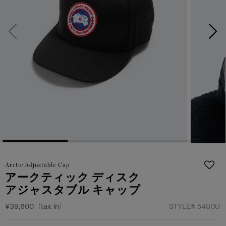
日本限定モデル
日本限定モデル
詳しく見る
スノーグース
スノーグース
メイドインジャパンTシャツ
メイドインジャパンTシャツ
下取り申請
アウターウェア
アウターウェア
アパレル
アパレル
アクセサリー
アクセサリー
フットウェア
フットウェア
Arctic Adjustable Cap
コレクション
コレクション
アークティック ディスク
アジャスタブル キャップ
¥39,600（tax in）
STYLE#
5480U