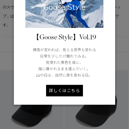
のスウェットバンドを備えた「アークティック アジャスタブル キャッ
プ」は、シグネチャーであるアークティックのディスクロゴが特徴で
す。
【Goose Style】Vol.19
DETAIL
標高が変われば、見える世界も変わる
日常を少しだけ離れてみる。
あなたへのおすすめ
見慣れた景色を背に、
風に導かれるまま進んでいく。
山の日は、自然に身を委ねる日。
詳しくはこちら