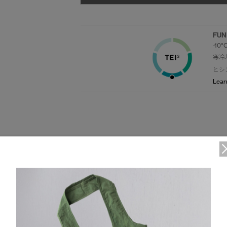
FUN
-10°
寒冷
とシ
Lear
FUNCTION
DETAIL
取り外し可能なダウン入りフードは、2通りに調節可能