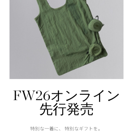
2WAYジッパー
ウエスト両サイドのアジャスターでフィット感を調整可
外側にスナップボタン付きのウェルトポケットが2つ
内側にメッシュドロップインポケットが2つ、セキュリテ
仕様が変更する場合がございます。
50 Fill Power
Shoulder width
39.5cm
FW26オンライン
Width
53.5cm
先行発売
特別な一着に、 特別なギフトを。