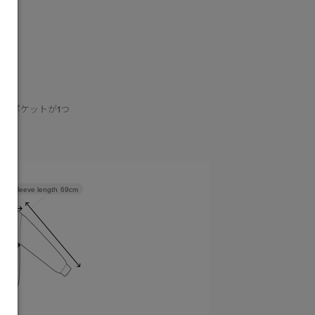
能
ィポケットが1つ
Sleeve length
69cm