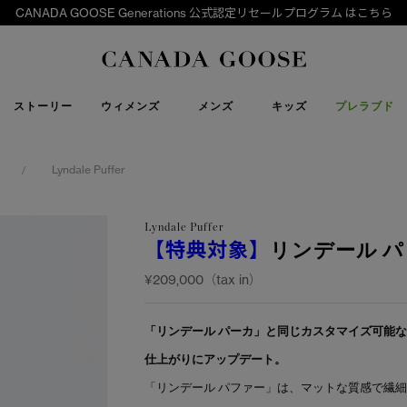
CANADA GOOSE Generations 公式認定リセールプログラム はこちら
下取り申請
Canada Goose
ストーリー
ウィメンズ
メンズ
キッズ
プレラブド
Lyndale Puffer
/
Lyndale Puffer
【特典対象】
リンデール 
¥209,000（tax in）
「リンデール パーカ」と同じカスタマイズ可能
仕上がりにアップデート。
「リンデール パファー」は、マットな質感で繊