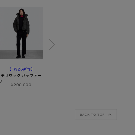
【FW26新作】
【特典対象】
アレッシア ジャケット
チリワック パッファー
チェルシー パーカ
¥165,000
ブ
トーナル ディスク
¥209,000
¥231,000
BACK TO TOP