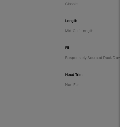
Classic
Length
Mid-Calf Length
Fill
Responsibly Sourced Duck Down | 7
Hood Trim
Non Fur