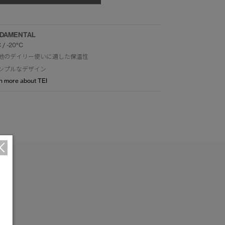
DAMENTAL
C / -20°C
地のデイリー使いに適した保温性
ンプルなデザイン
n more about TEI