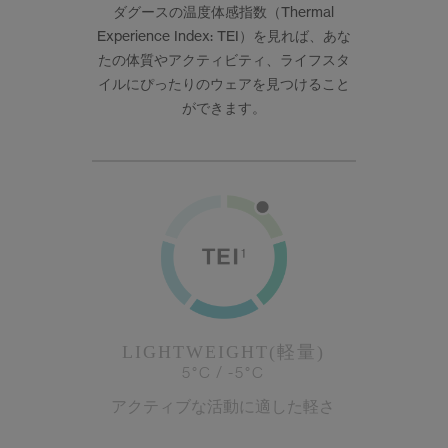
ダグースの温度体感指数（Thermal
サマー 26 コレクションLOOK
サマー 26 コレクションLOOK
Experience Index: TEI）を見れば、あな
たの体質やアクティビティ、ライフスタ
詳しく見る
日本限定モデル
日本限定モデル
イルにぴったりのウェアを見つけること
ができます。
スノーグース
スノーグース
下取り申請
メイドインジャパンTシャツ
メイドインジャパンTシャツ
アウターウェア
アウターウェア
アパレル
アパレル
アクセサリー
アクセサリー
フットウェア
フットウェア
LIGHTWEIGHT(軽量)
5°C / -5°C
コレクション
コレクション
アクティブな活動に適した軽さ