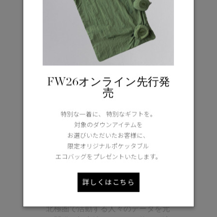
FUNDAMENTAL(ベーシッ
ク)
-10°C / -20°C
寒冷地のデイリー使いに適した保温
性とシンプルなデザイン
FW26オンライン先行発
売
特別な一着に、 特別なギフトを。
対象のダウンアイテムを
お選びいただいたお客様に、
限定オリジナルポケッタブル
エコバッグをプレゼントいたします。
ENDURING(極寒に対応した
耐久性)
詳しくはこちら
-15°C / -25°C
北極圏で活動する人々のデータを元