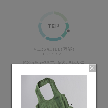
VERSATILE(万能)
0°C / -15°C
体の芯を冷やさず、快適。幅広いニ
ーズに対応