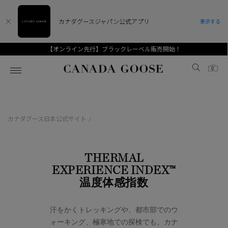
カナダグースジャパン公式アプリ
表示する
【オンライン先行】ブラックレーベル販売開始！
Canada Goose
0
ホーム
ホーム
ホーム
ホーム
ホーム
カナダグース日本公式サイト
/
スノーグース
ウィメンズ TOP
メンズ TOP
キッズ TOP
ディスカバー
新着アイテム
新着アイテム
ベビー（0‐24ヵ月)
THERMAL
EXPERIENCE INDEX™
アンバサダー
ベストセラー
ベストセラー
キッズ（2‐7歳)
温度体感指数
CANADA GOOSE Generationsは、アウター
スプリングコレクション
FW26コレクション
FW26コレクション
ユース（6＋歳)
ウェアの下取り・再販を通じて、長く愛される製
汗をかくトレッキングや、都市部でのウ
品の価値を受け継いでいきます。
サマー 26 コレクション
サマー 26 コレクション
コレクション
ォーキング、極寒地での探検でも。カナ
アーカイブの希少なピースもご覧いただけます。