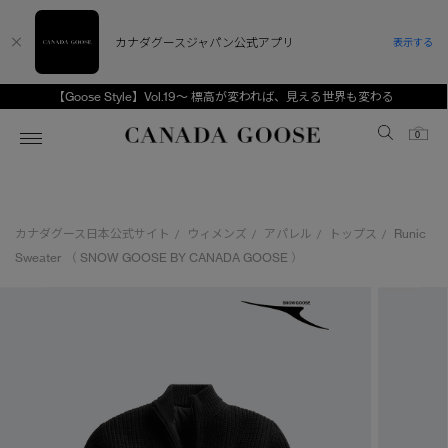
カナダグースジャパン公式アプリ
表示する
【Goose Style】Vol.19～ 標高が変われば、見える世界も変わる
Canada Goose
0
ホーム
ホーム
ホーム
ホーム
ホーム
カナダグース日本公式サイト
ウィメンズ
アパレル
トップス
Runic
/
/
/
/
スノーグース
ウィメンズ TOP
メンズ TOP
キッズ TOP
Sweater （ SNOW GOOSE BY CANADA GOOSE ）
ディスカバー
新着アイテム
新着アイテム
ベビー（0‐24ヵ月)
アンバサダー
ベストセラー
ベストセラー
キッズ（2‐7歳)
CANADA GOOSE Generationsは、アウター
スプリングコレクション
FW26コレクション
FW26コレクション
ユース（6＋歳)
ウェアの下取り・再販を通じて、長く愛される製
品の価値を受け継いでいきます。
サマー 26 コレクション
サマー 26 コレクション
コレクション
アーカイブの希少なピースもご覧いただけます。