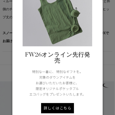
＜ルーニック セーター＞は、内側のダイヤモンド型のキルティングと外
側のチャンキーリブニットが特徴です。レギュラーフィットでハイヒッ
プ丈のこのセーターは、軽量で最も必要な部分を暖かく保ちます。
スノーグース by カナダグース コレクション対象商品は、専用のBOXで
お届けいたします。
FW26オンライン先行発
DETAIL
売
あなたへのおすすめ
特別な一着に、 特別なギフトを。
対象のダウンアイテムを
お選びいただいたお客様に、
限定オリジナルポケッタブル
エコバッグをプレゼントいたします。
詳しくはこちら