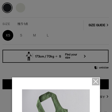
SIZE
残り1点
SIZE GUIDE
XS
S
M
L
Find your
173cm / 70kg
S
size
カートに入れる
直営店在庫を探す