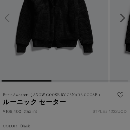
サマー 26 コレクションLOOK
サマー 26 コレクションLOOK
詳しく見る
日本限定モデル
日本限定モデル
スノーグース
スノーグース
下取り申請
メイドインジャパンTシャツ
メイドインジャパンTシャツ
アウターウェア
アウターウェア
アパレル
アパレル
アクセサリー
アクセサリー
Runic Sweater （ SNOW GOOSE BY CANADA GOOSE ）
フットウェア
フットウェア
ルーニック セーター
コレクション
コレクション
¥169,400（tax in）
STYLE#
1222UCD
COLOR
Black