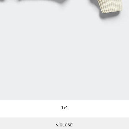
1
/4
CLOSE