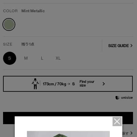
COLOR
Mint Metallic
SIZE
残り1点
SIZE GUIDE
S
M
L
XL
Find your
173cm / 70kg
S
size
カートに入れる
直営店在庫を探す