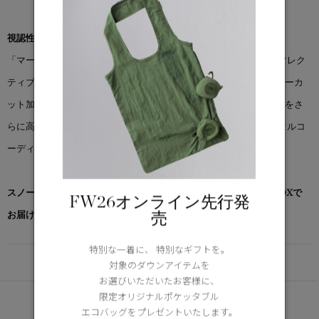
視認性に優れたひととき
「マージ ジャケット」は、外出時の高い視認性を確保するフルリフレク
ティブシェルを採用しています。脇下のベンチレーションとレーザーカ
ット加工で通気性を確保。意図的に配置された反射テープが視認性をさ
らに高めます。マッチする「マージ パンツ」と合わせれば、トータルコ
ーディネートが完成します。
スノーグース by カナダグース コレクション対象商品は、専用のBOXで
FW26オンライン先行発
売
お届けいたします。
特別な一着に、 特別なギフトを。
DETAIL
対象のダウンアイテムを
お選びいただいたお客様に、
限定オリジナルポケッタブル
あなたへのおすすめ
エコバッグをプレゼントいたします。