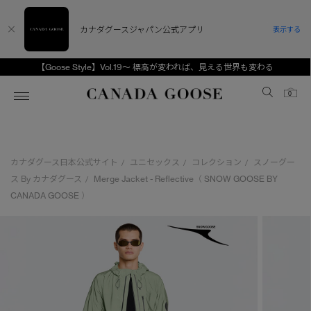
カナダグースジャパン公式アプリ
表示する
【Goose Style】Vol.19～ 標高が変われば、見える世界も変わる
Canada Goose
0
ホーム
ホーム
ホーム
ホーム
ホーム
カナダグース日本公式サイト
ユニセックス
コレクション
スノーグー
/
/
/
スノーグース
ウィメンズ TOP
メンズ TOP
キッズ TOP
ス By カナダグース
Merge Jacket - Reflective（ SNOW GOOSE BY
/
CANADA GOOSE ）
ディスカバー
新着アイテム
新着アイテム
ベビー（0‐24ヵ月)
アンバサダー
ベストセラー
ベストセラー
キッズ（2‐7歳)
CANADA GOOSE Generationsは、アウター
スプリングコレクション
FW26コレクション
FW26コレクション
ユース（6＋歳)
ウェアの下取り・再販を通じて、長く愛される製
品の価値を受け継いでいきます。
サマー 26 コレクション
サマー 26 コレクション
コレクション
アーカイブの希少なピースもご覧いただけます。