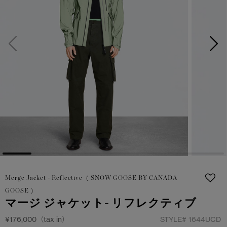
サマー 26 コレクションLOOK
サマー 26 コレクションLOOK
詳しく見る
日本限定モデル
日本限定モデル
スノーグース
スノーグース
下取り申請
メイドインジャパンTシャツ
メイドインジャパンTシャツ
アウターウェア
アウターウェア
アパレル
アパレル
アクセサリー
アクセサリー
フットウェア
フットウェア
Merge Jacket - Reflective（ SNOW GOOSE BY CANADA
コレクション
コレクション
GOOSE ）
マージ ジャケット- リフレクティブ
¥176,000（tax in）
STYLE#
1644UCD