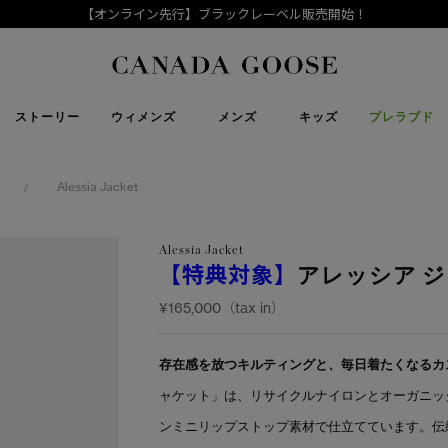
【オンライン先行】ブラックレーベル販売開始！
下取り申請
Canada Goose
ストーリー
ウィメンズ
メンズ
キッズ
プレラブド
Alessia Jacket
/
Alessia Jacket
【特典対象】
アレッシア 
¥165,000（tax in）
存在感を放つキルティングと、毎日着たくなるカ
ャケット」は、リサイクルナイロンとオーガニッ
ンミニリップストップ素材で仕立てています。伝