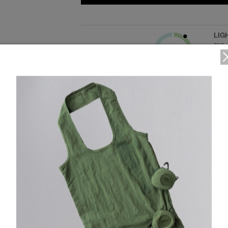
LIG
5°C 
アク
Lear
FUNCTION
DETAIL
首まわりを包み込むような取り外し可能なフード
2WAYジッパーの上にスナップボタンが隠れた比翼仕立