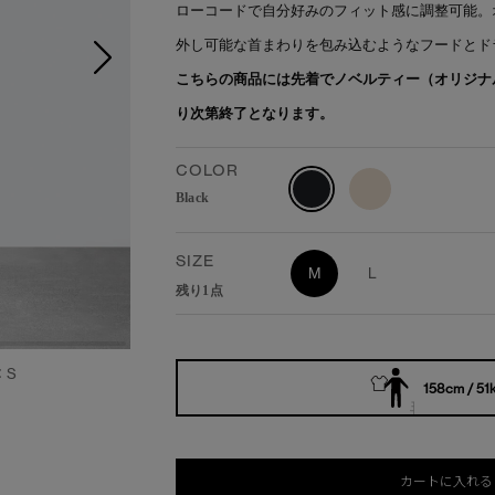
ローコードで自分好みのフィット感に調整可能。
外し可能な首まわりを包み込むようなフードとド
こちらの商品には先着でノベルティー（オリジナ
り次第終了となります。
COLOR
Black
SIZE
M
L
残り1点
：S
158cm / 51
カートに入れる