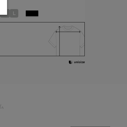
M
L
ム