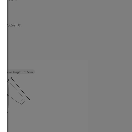
内蔵
ち運びが可能
Sleeve length
52.5cm