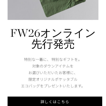
ウエストにはフィット感の調節が可能なドローコードを
内蔵したバックパックストラップでハンズフリーでの持
FW26オンライン
外側にはハンドポケットが2つ
先行発売
仕様が変更する場合がございます。
Shoulder width
63cm
特別な一着に、 特別なギフトを。
対象のダウンアイテムを
Width
62.5cm
お選びいただいたお客様に、
限定オリジナルポケッタブル
エコバッグをプレゼントいたします。
詳しくはこちら
Length
59.5cm