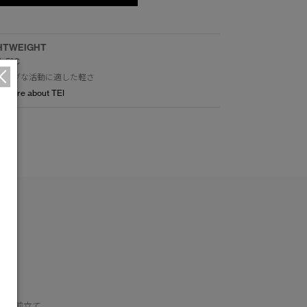
HTWEIGHT
/ -5°C
ティブな活動に適した軽さ
n more about TEI
ての前立て