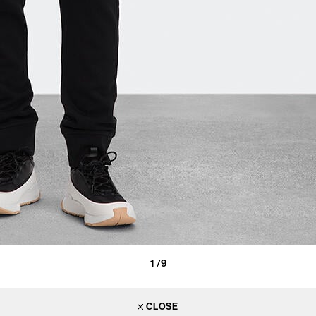
1
/9
CLOSE