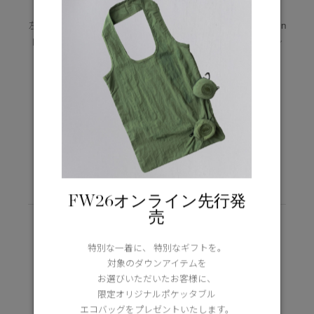
左から右の順に：
カナダグース ロッジフーディ。Students On
Iceの公式野球帽。革のブーツ。GPSモニターシステム。サン
グラス。ポケットサイズの万能ツール。双眼鏡。
FW26オンライン先行発
売
特別な一着に、 特別なギフトを。
対象のダウンアイテムを
EXPLORE MORE
お選びいただいたお客様に、
STORIES
限定オリジナルポケッタブル
エコバッグをプレゼントいたします。