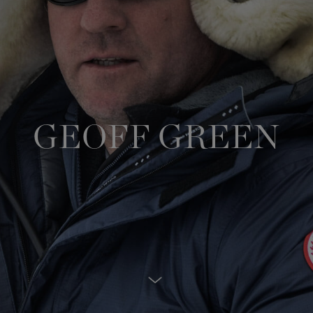
サマー 26 コレクションLOOK
サマー 26 コレクションLOOK
詳しく見る
日本限定モデル
日本限定モデル
スノーグース
スノーグース
下取り申請
メイドインジャパンTシャツ
メイドインジャパンTシャツ
GEOFF GREEN
アウターウェア
アウターウェア
アパレル
アパレル
アクセサリー
アクセサリー
フットウェア
フットウェア
コレクション
コレクション
Scroll Down