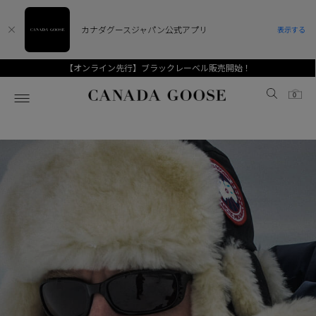
カナダグースジャパン公式アプリ
表示する
【オンライン先行】ブラックレーベル販売開始！
Canada Goose
0
ホーム
ホーム
ホーム
ホーム
ホーム
スノーグース
ウィメンズ TOP
メンズ TOP
キッズ TOP
ディスカバー
新着アイテム
新着アイテム
ベビー（0‐24ヵ月)
アンバサダー
ベストセラー
ベストセラー
キッズ（2‐7歳)
CANADA GOOSE Generationsは、アウター
スプリングコレクション
FW26コレクション
FW26コレクション
ユース（6＋歳)
ウェアの下取り・再販を通じて、長く愛される製
品の価値を受け継いでいきます。
サマー 26 コレクション
サマー 26 コレクション
コレクション
アーカイブの希少なピースもご覧いただけます。