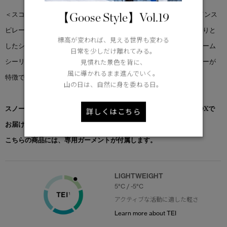
【Goose Style】Vol.19
＜スコール ジャケット＞は、アーカイブのシェルジャケットからインス
ピレーションを得ています。技術的な要素を維持しながら、すっきりと
標高が変われば、見える世界も変わる
したシャープなディテールと調和するようにデザインしました。シーム
日常を少しだけ離れてみる。
シーリング、アクアジッパー、カナダグースを象徴するリフレクターが
見慣れた景色を背に、
風に導かれるまま進んでいく。
特徴です。
山の日は、自然に身を委ねる日。
スノーグース by カナダグース コレクション対象商品は、専用のBOXで
詳しくはこちら
お届けいたします。
こちらの商品には、専用ガーメントが付属します。
LIGHTWEIGHT
5°C / -5°C
アクティブな活動に適した軽さ
Learn more about TEI