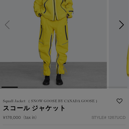
日本限定モデル
日本限定モデル
詳しく見る
スノーグース
スノーグース
メイドインジャパンTシャツ
メイドインジャパンTシャツ
下取り申請
アウターウェア
アウターウェア
アパレル
アパレル
アクセサリー
アクセサリー
フットウェア
フットウェア
コレクション
コレクション
Squall Jacket （ SNOW GOOSE BY CANADA GOOSE ）
スコール ジャケット
¥176,000（tax in）
STYLE#
1267UCD