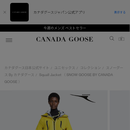
カナダグースジャパン公式アプリ
表示する
今週のメンズ ベストセラー
Canada Goose
0
ホーム
ホーム
ホーム
ホーム
ホーム
カナダグース日本公式サイト
ユニセックス
コレクション
スノーグー
/
/
/
スノーグース
ウィメンズ TOP
メンズ TOP
キッズ TOP
ス By カナダグース
Squall Jacket （ SNOW GOOSE BY CANADA
/
GOOSE ）
ディスカバー
新着アイテム
新着アイテム
ベビー（0‐24ヵ月)
アンバサダー
ベストセラー
ベストセラー
キッズ（2‐7歳)
CANADA GOOSE Generationsは、アウター
スプリングコレクション
サマー 26 コレクション
サマー 26 コレクション
ユース（6＋歳)
ウェアの下取り・再販を通じて、長く愛される製
品の価値を受け継いでいきます。
サマー 26 コレクションLOOK
サマー 26 コレクションLOOK
コレクション
アーカイブの希少なピースもご覧いただけます。