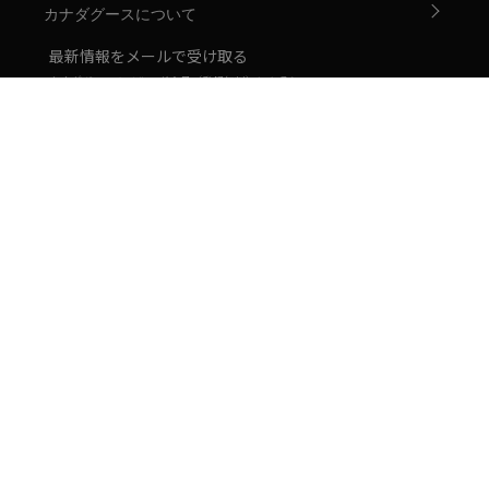
カナダグースについて
最新情報をメールで受け取る
カナダグースのメルマガ会員（登録無料）になると、
新着や先行予約などお得な情報をいちはやくお届けします。
APP
日本公式SNS
個人情報保護方針
特定商取引法に基づく表記