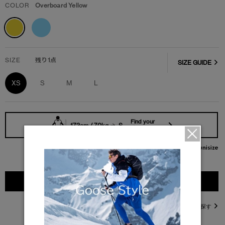
COLOR
Overboard Yellow
SIZE
残り1点
SIZE GUIDE
XS
S
M
L
Find your
173cm / 70kg
S
size
カートに入れる
直営店在庫を探す