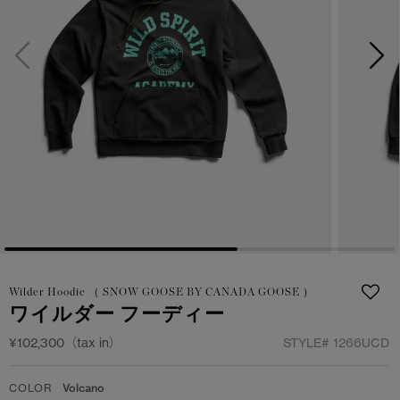
サマー 26 コレクションLOOK
サマー 26 コレクションLOOK
詳しく見る
日本限定モデル
日本限定モデル
スノーグース
スノーグース
下取り申請
メイドインジャパンTシャツ
メイドインジャパンTシャツ
アウターウェア
アウターウェア
アパレル
アパレル
アクセサリー
アクセサリー
Wilder Hoodie （ SNOW GOOSE BY CANADA GOOSE ）
フットウェア
フットウェア
ワイルダー フーディー
コレクション
コレクション
¥102,300（tax in）
STYLE#
1266UCD
COLOR
Volcano