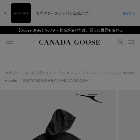
カナダグースジャパン公式アプリ
表示する
【Goose Style】Vol.19～ 標高が変われば、見える世界も変わる
Canada Goose
0
ホーム
ホーム
ホーム
ホーム
ホーム
カナダグース日本公式サイト
ウィメンズ
アパレル
トップス
Wilder
/
/
/
/
スノーグース
ウィメンズ TOP
メンズ TOP
キッズ TOP
Hoodie （ SNOW GOOSE BY CANADA GOOSE ）
ディスカバー
新着アイテム
新着アイテム
ベビー（0‐24ヵ月)
アンバサダー
ベストセラー
ベストセラー
キッズ（2‐7歳)
CANADA GOOSE Generationsは、アウター
スプリングコレクション
FW26コレクション
FW26コレクション
ユース（6＋歳)
ウェアの下取り・再販を通じて、長く愛される製
品の価値を受け継いでいきます。
サマー 26 コレクション
サマー 26 コレクション
コレクション
アーカイブの希少なピースもご覧いただけます。