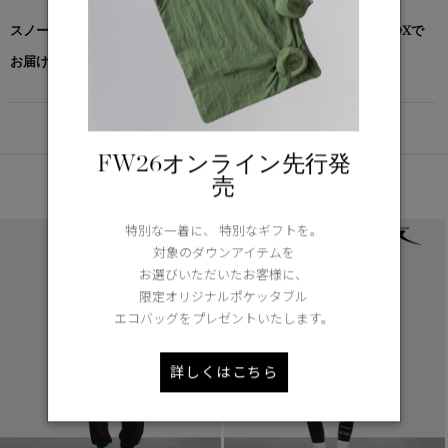
スノーグース by カナダグース コレクション対象商品は、専用のBOXで
お届けいたします。
DETAIL
FW26オンライン先行発
あなたへのおすすめ
売
特別な一着に、 特別なギフトを。
対象のダウンアイテムを
お選びいただいたお客様に、
限定オリジナルポケッタブル
エコバッグをプレゼントいたします。
詳しくはこちら