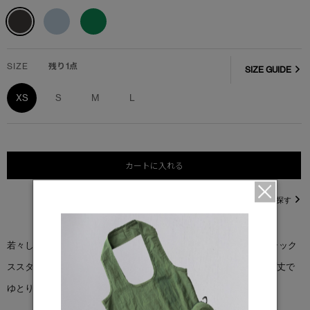
SIZE
残り1点
SIZE GUIDE
XS
S
M
L
カートに入れる
直営店在庫を探す
若々しいスピリットを表現した＜ワイルダー フーディー＞は、リラック
ススタイルにぴったり。グラフィックプリントをあしらい、ヒップ丈で
ゆとりのあるフィット感です。